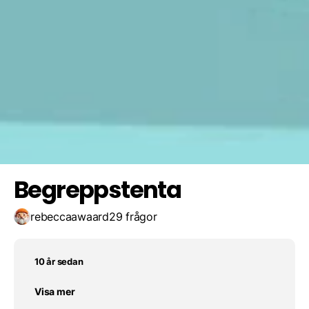
Behavioristiska persp...
Psykodynamiska persp...
Kognitiva persp...
Spara resultat
Utmana en vän
Sociokulturella persp...
Begreppstenta
rebeccaawaard
29 frågor
10 år sedan
Visa mer