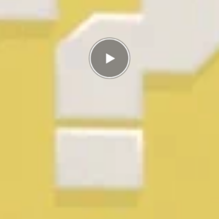
Antal rätt
0/29
Poäng
0
I highscorelistan hamnade du på plats
1