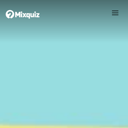
0
0
/29
Begreppstenta
Ditt resultat