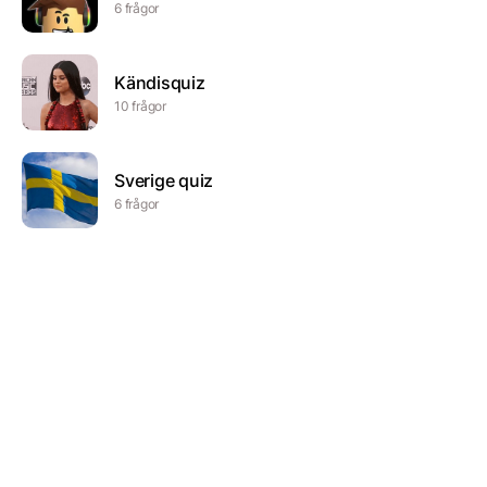
6 frågor
Kändisquiz
10 frågor
Sverige quiz
6 frågor
Frida Hs Quiz
31 frågor
Vad vet du om Add
10 frågor
Skånska ord