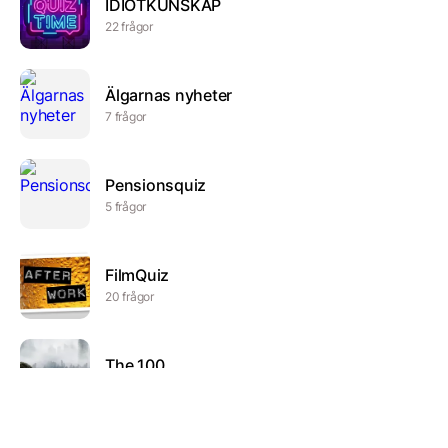
IDIOTKUNSKAP
22 frågor
Älgarnas nyheter
7 frågor
Pensionsquiz
5 frågor
FilmQuiz
20 frågor
The 100
12 frågor