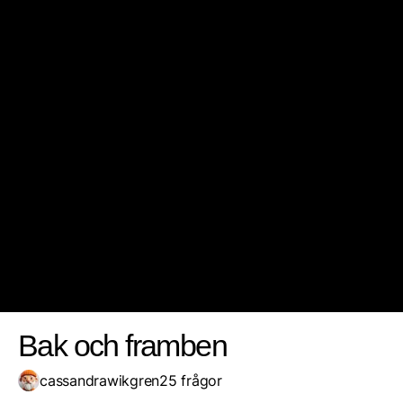
9
8
7
Spara resultat
Utmana en vän
10
Bak och framben
cassandrawikgren
25 frågor