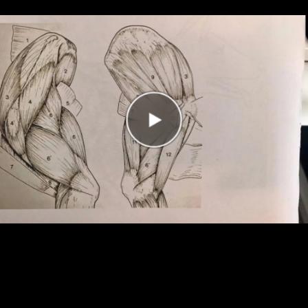
Antal rätt
0/26
Poäng
0
I highscorelistan hamnade du på plats
1