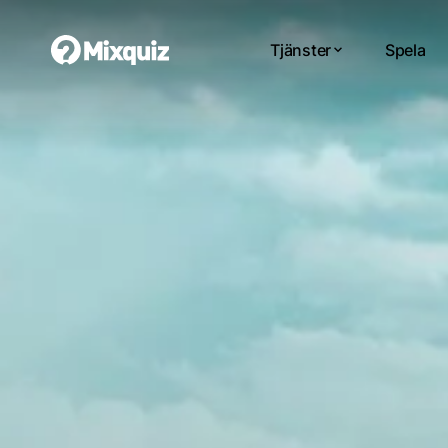
Tjänster
Spela
0
0
/10
0
Glad
Di