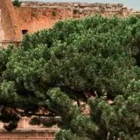
Antal 
Poän