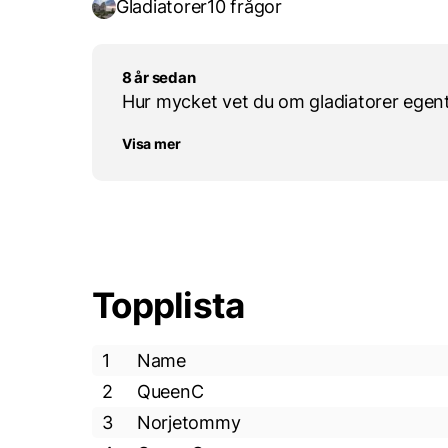
Gladiatorer
10 frågor
8 år sedan
Hur mycket vet du om gladiatorer egentl
Visa mer
Topplista
1
Name
2
QueenC
3
Norjetommy