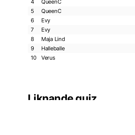
4
QueenC
5
QueenC
6
Evy
7
Evy
8
Maja Lind
9
Halleballe
10
Verus
Liknande quiz