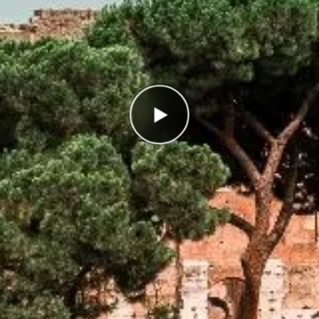
rätt
g
I highscorelistan hamnade du på plats
13/13