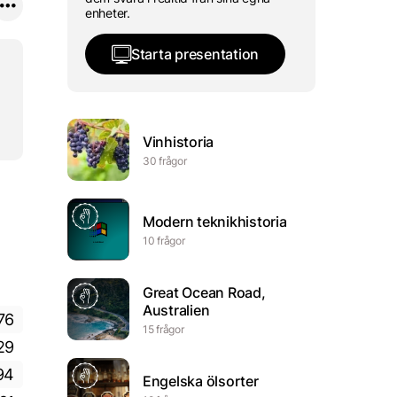
enheter.
Starta presentation
Vinhistoria
30 frågor
Modern teknikhistoria
10 frågor
Great Ocean Road,
Australien
76
15 frågor
29
94
Engelska ölsorter