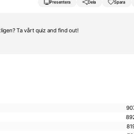
Presentera
Dela
Spara
igen? Ta vårt quiz and find out!
90
89
81