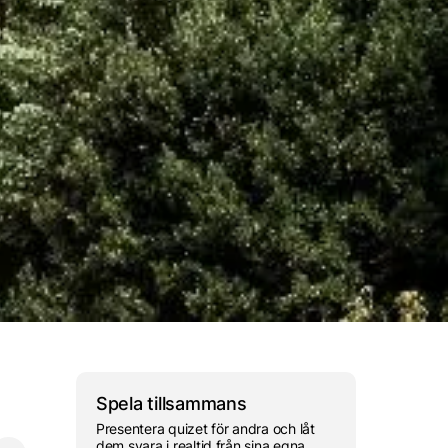
Muskulös
Svärdkämpe
Spela tillsammans
Presentera quizet för andra och låt
dem svara i realtid från sina egna