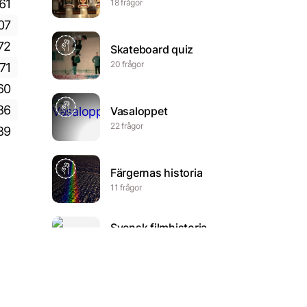
61
18 frågor
07
72
Skateboard quiz
20 frågor
71
60
86
Vasaloppet
22 frågor
89
Färgernas historia
11 frågor
Svensk filmhistoria
(urval)
6 frågor
Antika Rom och
Grekland 1