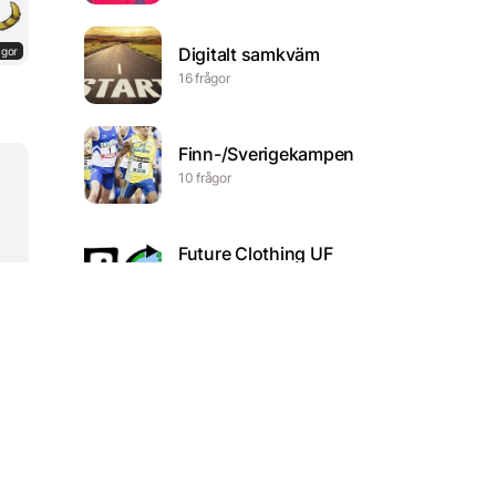
Digitalt samkväm
ågor
16 frågor
Finn-/Sverigekampen
10 frågor
Future Clothing UF
8 frågor
ågor
Ordklasserna
16 frågor
funkfrågor
21 frågor