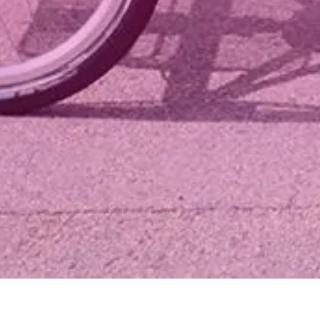
Fel svar
Även detta är 