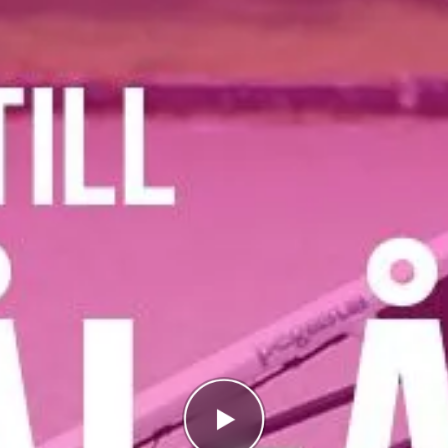
rätt
g