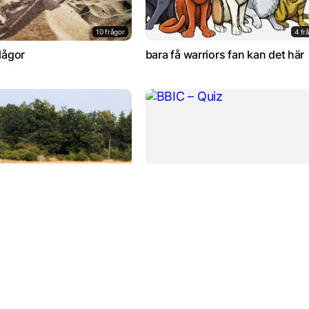
10 frågor
4 fr
ågor
bara få warriors fan kan det här
12 frågor
6 fr
BBIC – Quiz