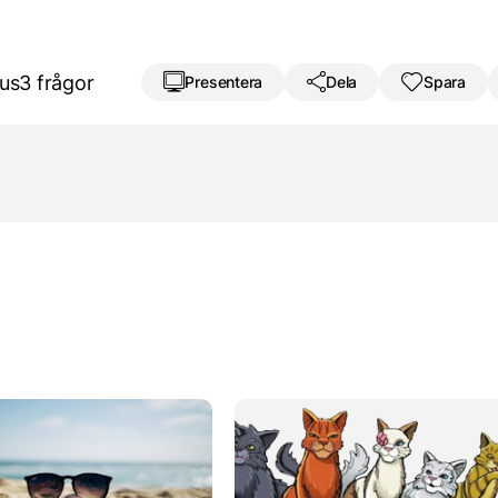
us
3 frågor
Presentera
Dela
Spara