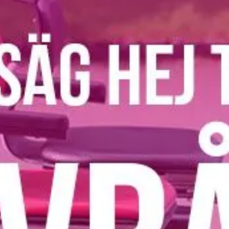
Antal 
Poän