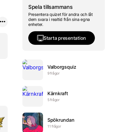
Spela tillsammans
Presentera quizet för andra och låt
dem svara i realtid från sina egna
enheter.
Starta presentation
Valborgsquiz
9 frågor
Kärnkraft
5 frågor
Spökrundan
11 frågor