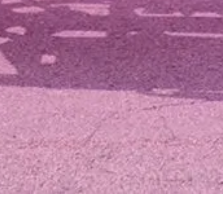
Spara resultat
Utmana en vän
FEL
O