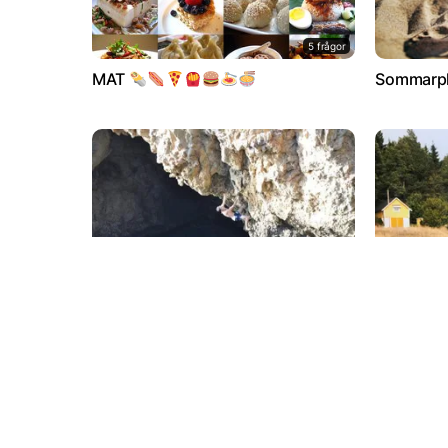
5 frågor
MAT
Sommarpl
20 frågor
Viva Sicilia
Julquiz