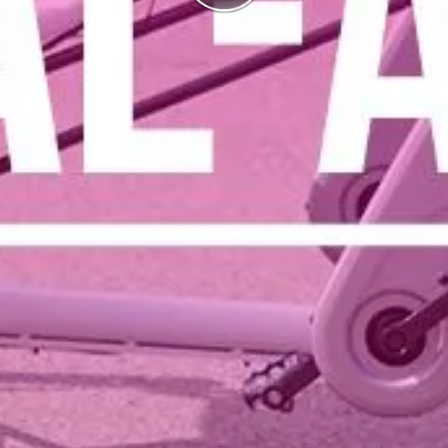
I highscorelistan hamnade du på plats
1