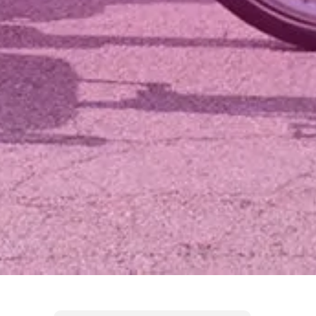
Rätt svar
ckså fel svar