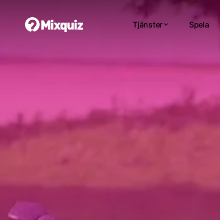
Tjänster
Spela
0
0
/3
Tes
Di