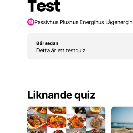
Test
Passivhus Plushus Energihus Lågenergih
8 år sedan
Detta är ett testquiz
Liknande quiz