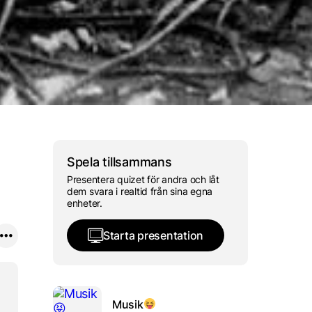
Svarta havet
n, Alperna, Karpaterna,
träsken och Östersj
Spela tillsammans
Presentera quizet för andra och låt
dem svara i realtid från sina egna
enheter.
Starta presentation
Musik