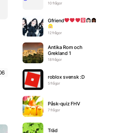
10 frågor
Gfriend
12 frågor
Antika Rom och
Grekland 1
18 frågor
06
roblox svensk :D
5 frågor
Påsk-quiz FHV
7 frågor
Träd