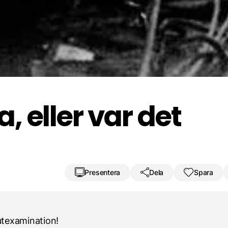
Spara resultat
Utmana en vän
e
Floden Rhe
urabergen och Prut
Prypjat
 eller var det
Presentera
Dela
Spara
utexamination!