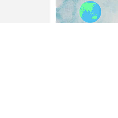
12 frågor
6 fr
izet
LAND I EUROPA
7 frågor
5 fr
orden
Watch GT 3