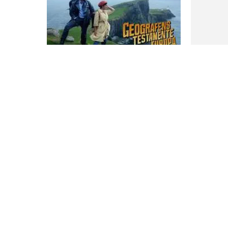
25 frågor
Geografens testamente, del 6
Hawaii qu
10 frågor
Kommunquizet
språk i n