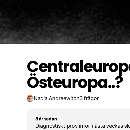
och Norrtälj
Karelen, Adriatiska havet, J
Centraleuropa,
Östeuropa..?
Nadja Andreewitch
3 frågor
8 år sedan
Diagnostiskt prov inför nästa veckas sl