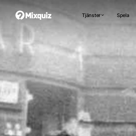
Tjänster
Spela
0
0
/3
0
Cent
Di