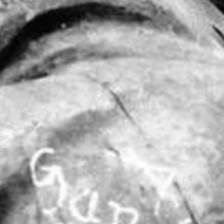
Antal 
Poän