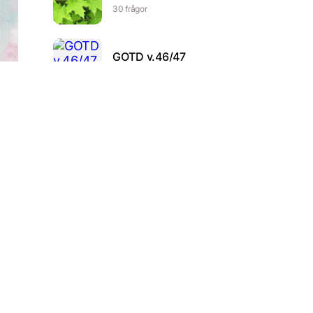
30 frågor
GOTD v.46/47
12 frågor
ågor
Dugga 2 –
Projektledning
41 frågor
Tipspromenad med
blandade frågor
12 frågor
ågor
Scoutquiz
10 frågor
80 tals bilar