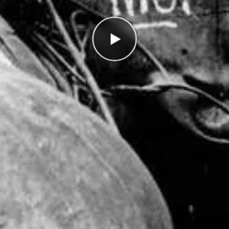
rätt
g
I highscorelistan hamnade du på plats
1/1