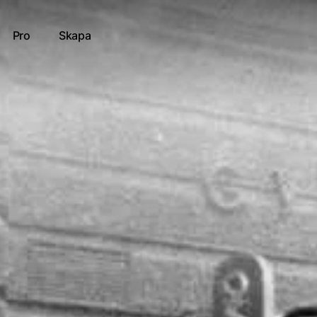
Pro
Skapa
raleuropa, eller var det Östeuropa..?
tt resultat