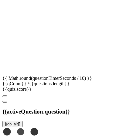
{{ Math.round(questionTimerSeconds / 10) }}
{{qCount}}
/{{questions.length}}
{{quiz.score}}
{{activeQuestion.question}}
{{obj.alt}}