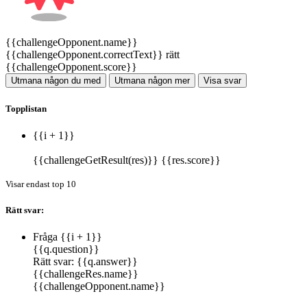
{{challengeOpponent.name}}
{{challengeOpponent.correctText}} rätt
{{challengeOpponent.score}}
Utmana någon du med
Utmana någon mer
Visa svar
Topplistan
{{i + 1}}
{{challengeGetResult(res)}}
{{res.score}}
Visar endast top 10
Rätt svar:
Fråga {{i + 1}}
{{q.question}}
Rätt svar:
{{q.answer}}
{{challengeRes.name}}
{{challengeOpponent.name}}