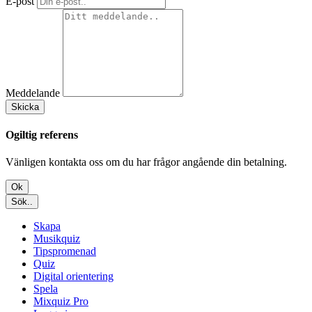
E-post
Meddelande
Skicka
Ogiltig referens
Vänligen kontakta oss om du har frågor angående din betalning.
Ok
Sök..
Skapa
Musikquiz
Tipspromenad
Quiz
Digital orientering
Spela
Mixquiz Pro