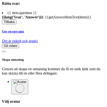
Rätta svar:
{{ item.question }}
{{lang('Svar', 'Answer')}}
: {{getAnswerItemText(item)}}
Tillbaka
Gör ett eget quiz
Det är enkelt och gratis!
Gå vidare
Skapa utmaning
Genom att skapa en utmaning kommer du få en unik länk som du
kan skicka till en eller flera deltagare.
Välj avatar