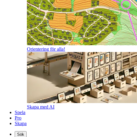
Orientering för alla!
Skapa med AI
Spela
Pro
Skapa
Sök