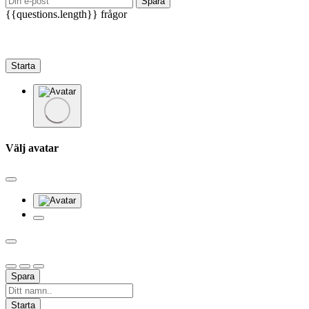
Spara
{{questions.length}} frågor
Starta
Välj avatar
Spara
Starta