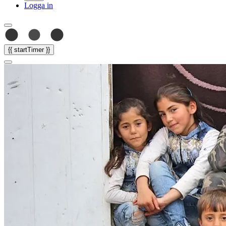
Logga in
{{ startTimer }}