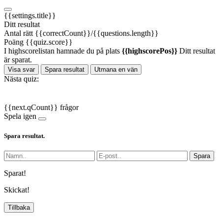
{{settings.title}}
Ditt resultat
Antal rätt
{{correctCount}}/{{questions.length}}
Poäng
{{quiz.score}}
I highscorelistan hamnade du på plats
{{highscorePos}}
Ditt resultat
är sparat.
Visa svar
Spara resultat
Utmana en vän
Nästa quiz:
{{next.qCount}} frågor
Spela igen
Spara resultat.
Spara
Sparat!
Skickat!
Tillbaka