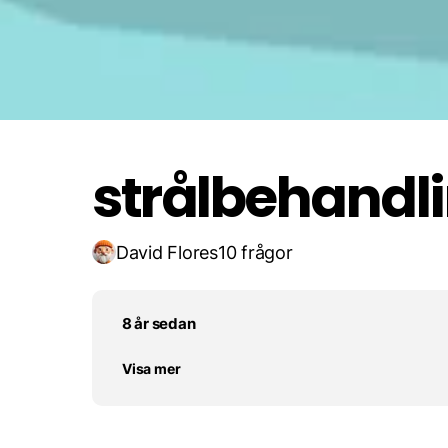
Gör ingen skillnad alls längr
60:talet.
strålbehand
David Flores
10 frågor
8 år sedan
Visa mer