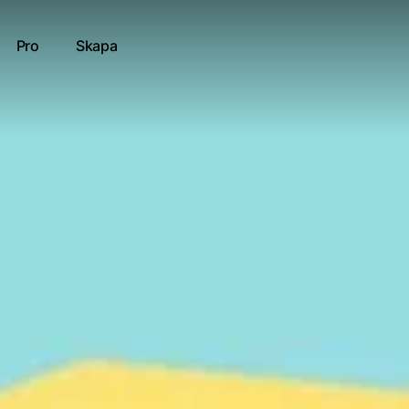
Pro
Skapa
ålbehandling-NUKLEAR
tt resultat