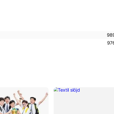
98
97