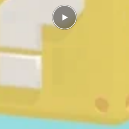
rätt
g
I highscorelistan hamnade du på plats
2/2