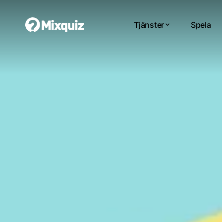
Tjänster
Spela
0
0
/10
str
Di