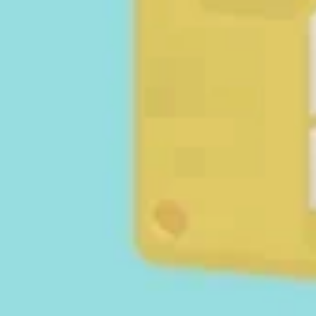
Antal 
Poän