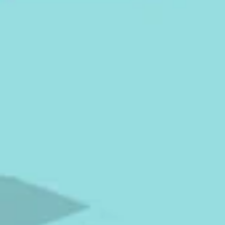
n bestrålning om objektet är
symmetriskt