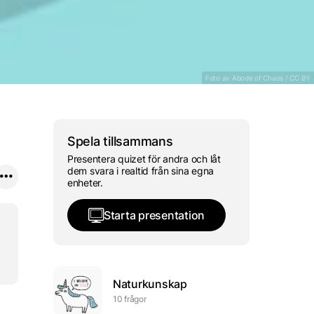
ilte och reducerar bara strålni
till pat
Foto
av Abode of Chaos /
CC BY
Spela tillsammans
Presentera quizet för andra och låt
dem svara i realtid från sina egna
enheter.
Starta presentation
Naturkunskap
10 frågor