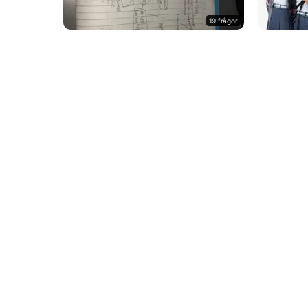
19 frågor
sal tentamen
Sömn vila
18 frågor
Ekonomi
Winter qu