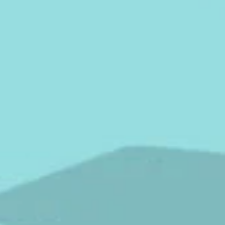
För att få jämn bestrålning
osymmetrisk