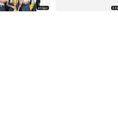
8 frågor
8 fr
 och hälsa
Textil slöjd
13 frågor
8 fr
iz
uhio