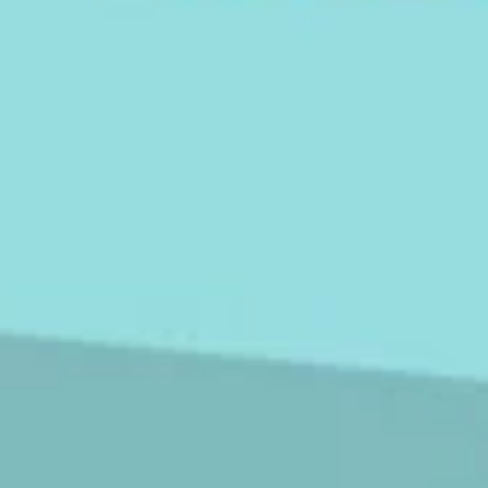
 om objektet är
För att få jäm
Spara resultat
Utmana en vän
t