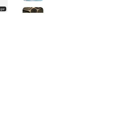
ågor
tenta – vetenskapsteori
27 frågor
Fredagsquiz
10 frågor
Allvetenskap
ågor
19 frågor
Natur och geografi
10 frågor
Naturen på vintern
11 frågor