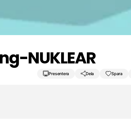
e. gjorde mest på
fungerar som ett f
ling-NUKLEAR
Presentera
Dela
Spara