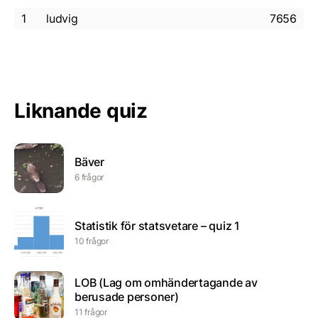
1
ludvig
7656
Liknande quiz
Bäver
6 frågor
Statistik för statsvetare – quiz 1
10 frågor
LOB (Lag om omhändertagande av
berusade personer)
11 frågor