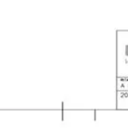
isolering-är den egenskap som anger hur bra byggnadsdel
isol
En handbok om byggregler
Varmvatten leder till tappvattenkran som hela tiden cirkuler
Spara resultat
Utmana en vän
hund