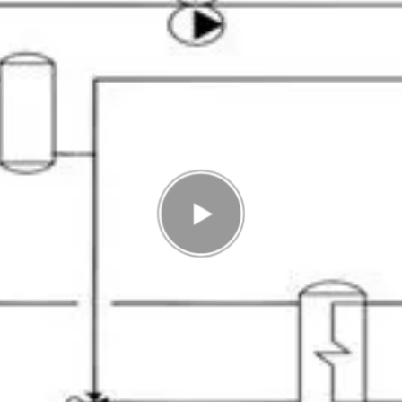
Antal rätt
0/24
Poäng
0
I highscorelistan hamnade du på plats
1/1