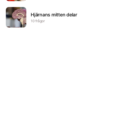
Hjärnans mitten delar
10 frågor
Begrepp 4 räknesätt
5 frågor
Soppar
10 frågor
svampkunskap del 2
101 frågor
Scad sommarträff 2019
5 frågor