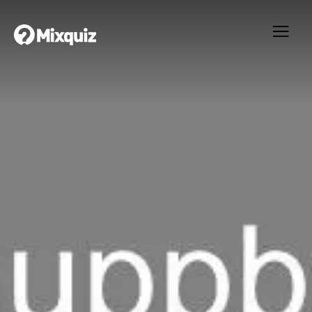
0
0
/24
0
Systemuppbyggnad
Ditt resultat