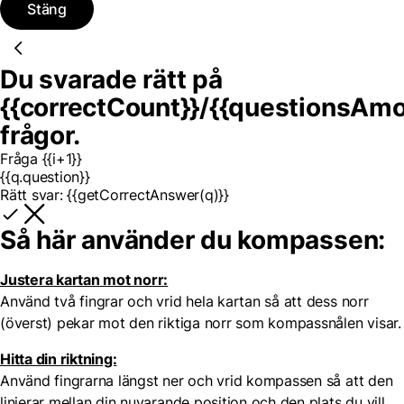
Stäng
Du svarade rätt på
{{correctCount}}
/
{{questionsAmo
frågor.
Fråga {{i+1}}
{{q.question}}
Rätt svar:
{{getCorrectAnswer(q)}}
Så här använder du kompassen:
Justera kartan mot norr:
Använd två fingrar och vrid hela kartan så att dess norr
(överst) pekar mot den riktiga norr som kompassnålen visar.
Hitta din riktning:
Använd fingrarna längst ner och vrid kompassen så att den
linjerar mellan din nuvarande position och den plats du vill