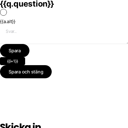
{{q.question}}
{{a.alt}}
Spara
{{i+1}}
Spara och stäng
Skicka in