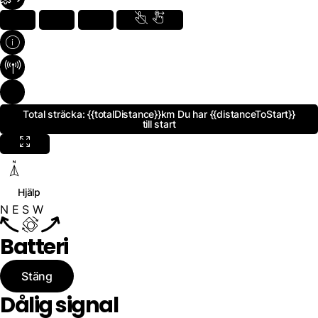
Total sträcka:
{{totalDistance}}km
Du har
{{distanceToStart}}
till start
Hjälp
N
E
S
W
Batteri
Stäng
Dålig signal