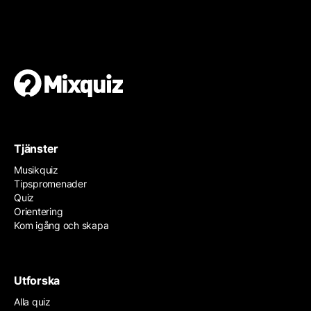
Gör en egen tipspromenad
Det är enkelt och gratis!
Tjänster
Musikquiz
Tipspromenader
Quiz
Orientering
Kom igång och skapa
Utforska
Alla quiz