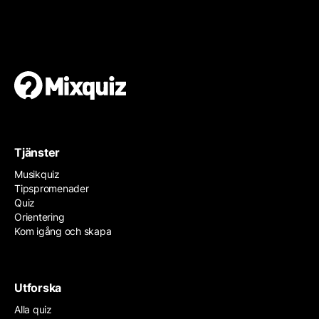
Gör din egen orientering
Det är enkelt och gratis!
Tjänster
Musikquiz
Tipspromenader
Quiz
Orientering
Kom igång och skapa
Utforska
Alla quiz