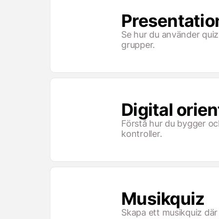
Presentatio
Se hur du använder quiz 
grupper.
Digital orie
Förstå hur du bygger o
kontroller.
Musikquiz
Skapa ett musikquiz där 