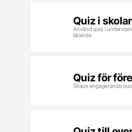
Quiz i skola
Använd quiz i undervisni
lärande.
Quiz för för
Skapa engagerande quiz 
Quiz till eve