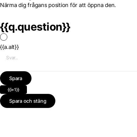
Närma dig frågans position för att öppna den.
{{q.question}}
{{a.alt}}
Spara
{{i+1}}
Spara och stäng