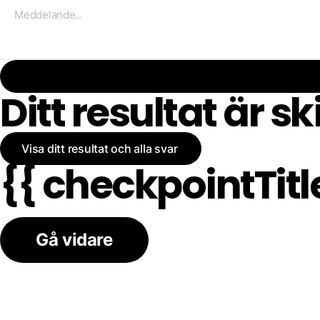
Ditt resultat är sk
Visa ditt resultat och alla svar
{{ checkpointTitle
Gå vidare