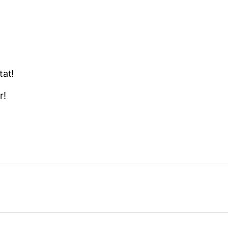
tat!
r!