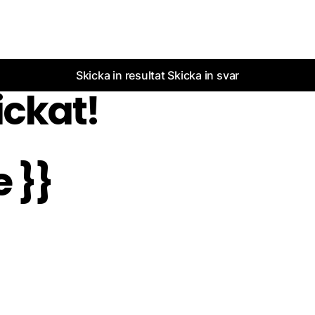
Skicka in resultat
Skicka in svar
ickat!
 }}