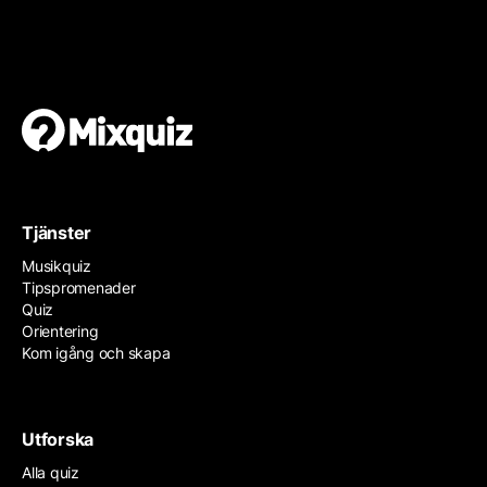
Gör en egen tipspromenad
Det är enkelt och gratis!
Tjänster
Musikquiz
Tipspromenader
Quiz
Orientering
Kom igång och skapa
Utforska
Alla quiz