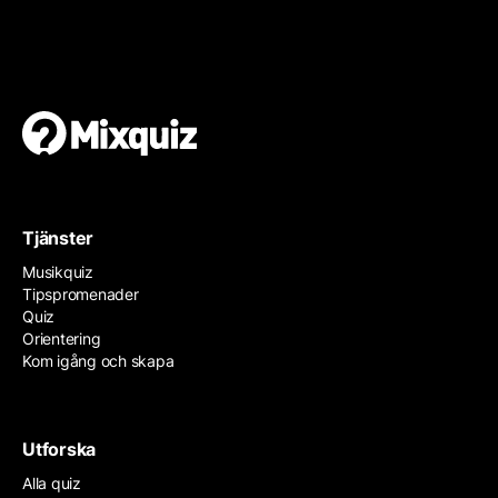
Gör en egen tipspromenad
Det är enkelt och gratis!
Tjänster
Musikquiz
Tipspromenader
Quiz
Orientering
Kom igång och skapa
Utforska
Alla quiz