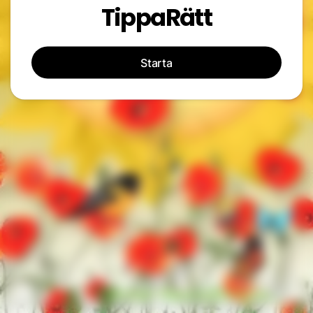
TippaRätt
Starta