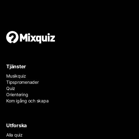
Gör en egen tipspromenad
Det är enkelt och gratis!
Tjänster
Musikquiz
Tipspromenader
Quiz
Orientering
Kom igång och skapa
Utforska
Alla quiz