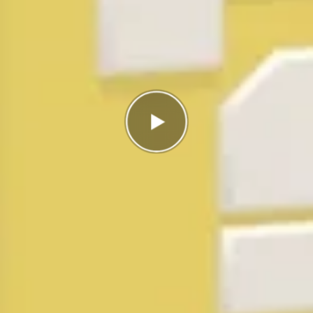
Antal rätt
0/3
Poäng
0