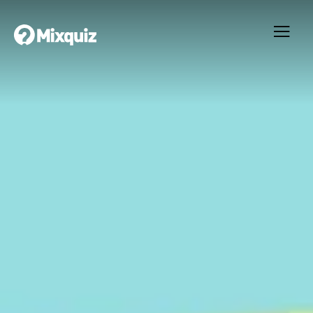
0
0
/3
0
Hej och hå
Ditt resultat