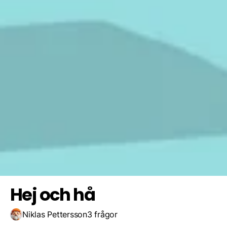
Johanna
Niklas
Jesus
Spara resultat
Utmana en vän
Satan
Hej och hå
Niklas Pettersson
3 frågor