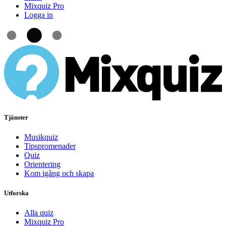
Mixquiz Pro
Logga in
Tjänster
Musikquiz
Tipspromenader
Quiz
Orientering
Kom igång och skapa
Utforska
Alla quiz
Mixquiz Pro