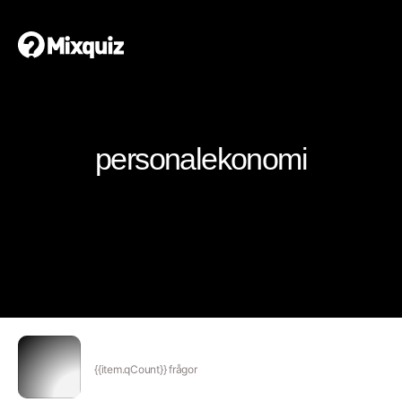
personalekonomi
{{item.qCount}} frågor