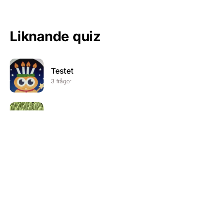
Liknande quiz
Testet
3 frågor
Eureka safety gloves, texile materials
11 frågor
Ljud quiz
4 frågor
Pensionsquiz
5 frågor