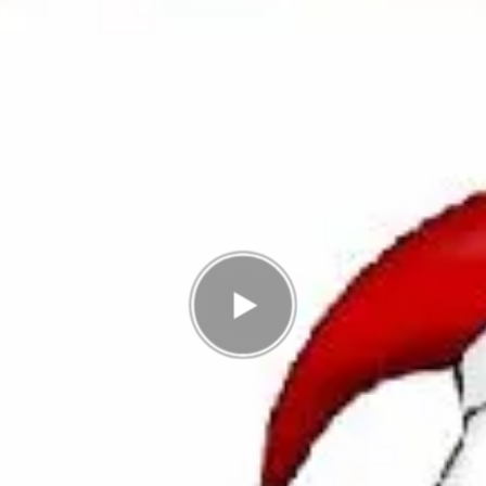
Antal rätt
0/12
Poäng
0
I highscorelistan hamnade du på plats
3/3