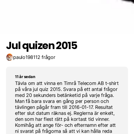
Long Term Edition
Spara resultat
Utmana en vän
Long Time Evolution
Jul quizen 2015
paulo1981
12 frågor
11 år sedan
Tävla om att vinna en Timrå Telecom AB t-shirt
på våra jul quiz 2015. Svara på ett antal frågor
med 20 sekunders betänketid på varje fråga.
Man få bara svara en gång per person och
tävlingen pågår fram till 2016-01-17. Resultat
efter slut datum räknas ej. Reglerna är enkelt,
den som har flest rätt på kortast tid vinner.
Komihåg att ange för- och efternamn efter att
ni svarat på frågorna så att vi kan hålla reda