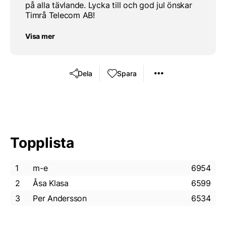
på alla tävlande. Lycka till och god jul önskar
Timrå Telecom AB!
Visa mer
Dela
Spara
Topplista
1
m-e
6954
2
Åsa Klasa
6599
3
Per Andersson
6534