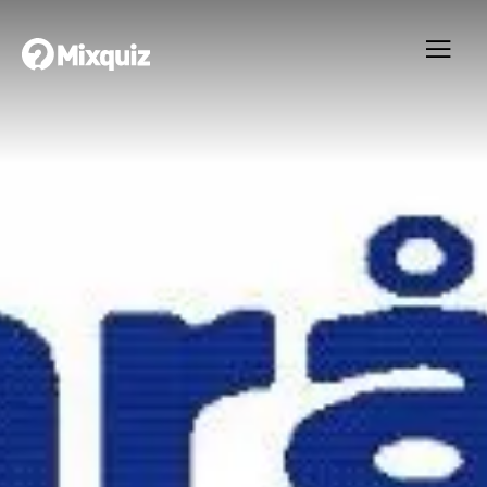
0
0
/12
0
Jul quizen 2015
Ditt resultat