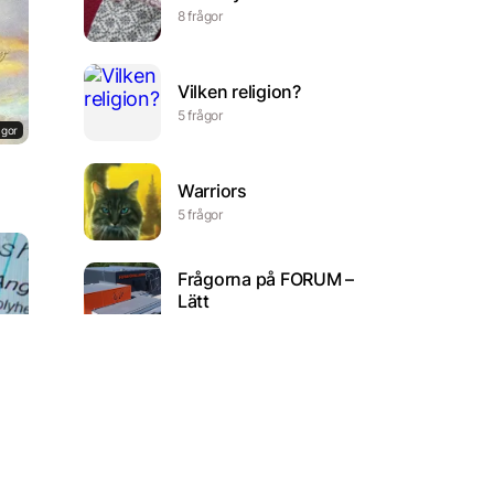
8 frågor
Vilken religion?
5 frågor
ågor
Warriors
5 frågor
Frågorna på FORUM –
Lätt
15 frågor
Novemberquizet, från
ågor
Svalövs bibliotek
12 frågor
Dagfjärilar