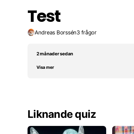
Test
Andreas Borssén
3 frågor
2 månader sedan
Visa mer
Liknande quiz