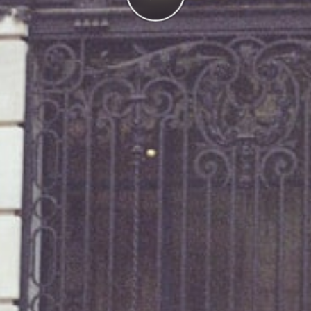
g
I highscorelistan hamnade du på plats
1