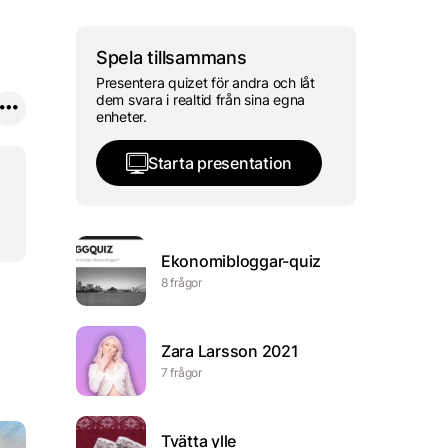
Spela tillsammans
Presentera quizet för andra och låt
dem svara i realtid från sina egna
enheter.
Starta presentation
Ekonomibloggar-quiz
8 frågor
Zara Larsson 2021
7 frågor
Tvätta ylle