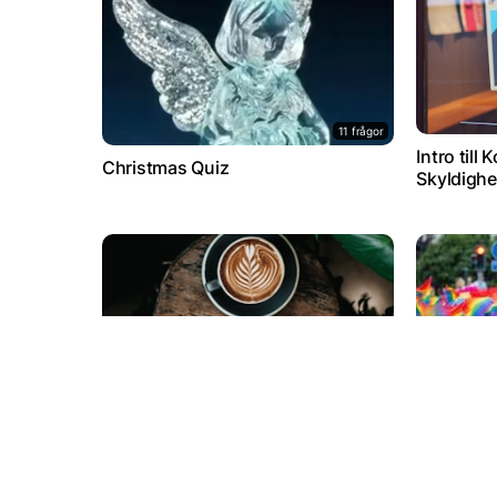
11 frågor
Intro til
Christmas Quiz
Skyldighe
7 frågor
Kaffekluringar
HBTQIA+ 