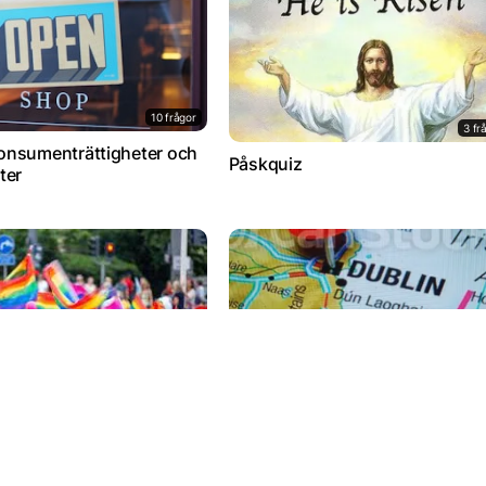
10 frågor
3 fr
l Konsumenträttigheter och
Påskquiz
ter
26 frågor
11 fr
QUIZ
Dublin