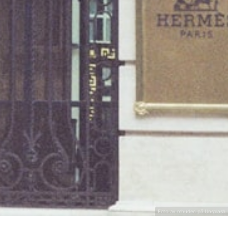
Inshallah
Foto av mhudec på
Unsplash