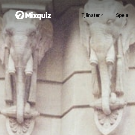
Tjänster
Spela
0
0
/3
0
Tes
Di