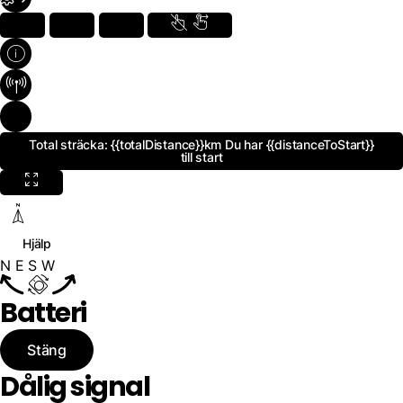
Total sträcka:
{{totalDistance}}km
Du har
{{distanceToStart}}
till start
Hjälp
N
E
S
W
Batteri
Stäng
Dålig signal