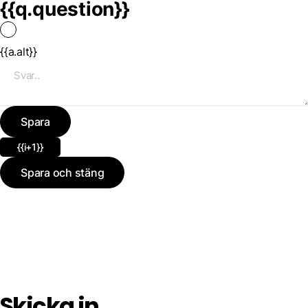
{{q.question}}
{{a.alt}}
Spara
{{i+1}}
Spara och stäng
Skicka in