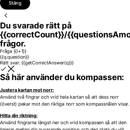
Stäng
Du svarade rätt på
{{correctCount}}
/
{{questionsAmo
frågor.
Fråga {{i+1}}
{{q.question}}
Rätt svar:
{{getCorrectAnswer(q)}}
Så här använder du kompassen:
Justera kartan mot norr:
Använd två fingrar och vrid hela kartan så att dess norr
(överst) pekar mot den riktiga norr som kompassnålen visar.
Hitta din riktning:
Använd fingrarna längst ner och vrid kompassen så att den
linjerar mellan din nuvarande position och den plats du vill