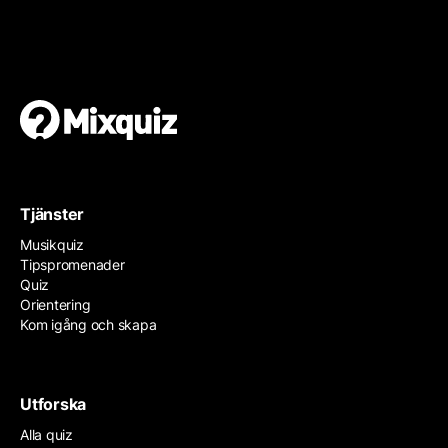
Gör en egen tipspromenad
Det är enkelt och gratis!
Tjänster
Musikquiz
Tipspromenader
Quiz
Orientering
Kom igång och skapa
Utforska
Alla quiz