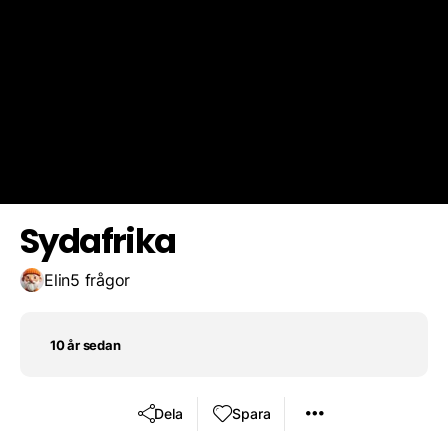
Pretoria
Kapstaden
Johannesburg
Spara resultat
Utmana en vän
Bloemfontein
Sydafrika
Elin
5 frågor
10 år sedan
Dela
Spara