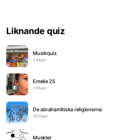
Liknande quiz
Musikquiz
3 frågor
Emelie 25
3 frågor
De abrahamitiska religionerna
29 frågor
Muskler