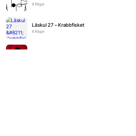
8 frågor
Läskul 27 – Krabbfisket
6 frågor
Samhälle
11 frågor
Quiztest
3 frågor
Dv0 kap 4
13 frågor
Reklamquizz – Episk reklam