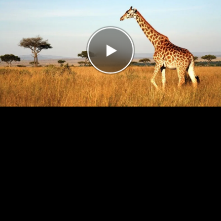
Antal rätt
0/5
Poäng
0
I highscorelistan hamnade du på plats
1