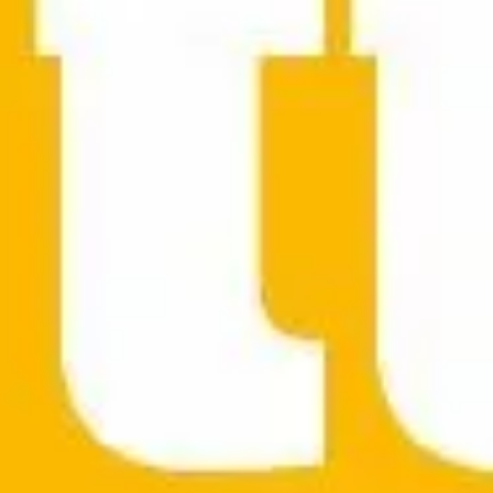
Antal 
Poän