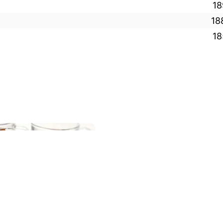
18
18
18
10 frågor
10 fr
2018
ARTQUIZ2