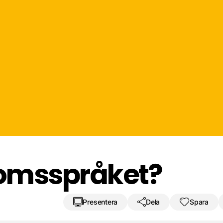
Spara resultat
Utmana en vän
 para ikväll?"
Pengar -
ol antenn
Förkortni
omsspråket?
Presentera
Dela
Spara