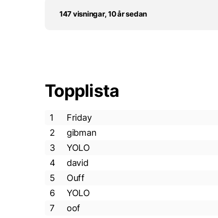
147 visningar, 10 år sedan
Topplista
1
Friday
2
gibman
3
YOLO
4
david
5
Ouff
6
YOLO
7
oof