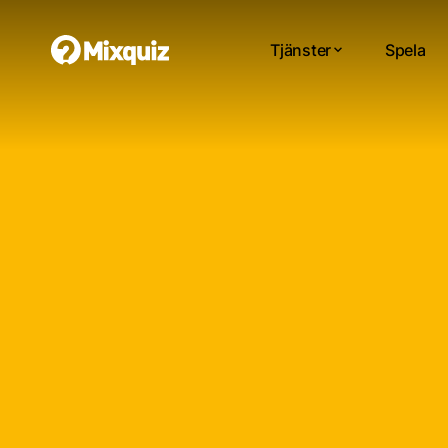
Tjänster
Spela
0
0
/3
0
Kan
Di