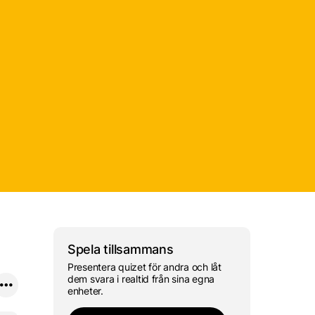
 "har du para eller?"
ng av ordet "parasit"
Spela tillsammans
Presentera quizet för andra och låt
dem svara i realtid från sina egna
enheter.