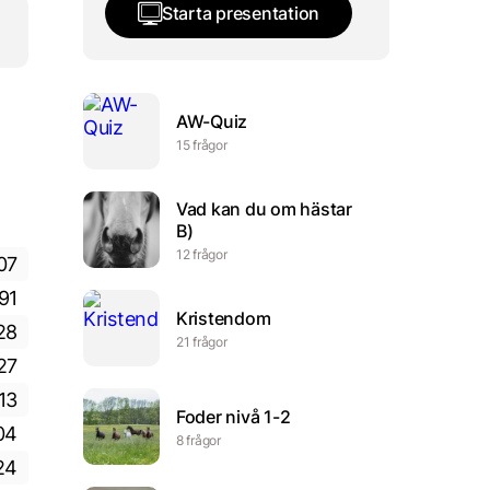
Starta presentation
AW-Quiz
15 frågor
Vad kan du om hästar
B)
12 frågor
07
91
Kristendom
28
21 frågor
27
13
Foder nivå 1-2
04
8 frågor
24