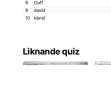
8
Ouff
9
david
10
klara\'
Liknande quiz
24 frågor
Jul quiz
Glöggen 