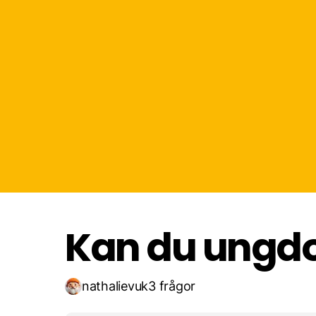
Föräldrar - "vad gör dina
Gammal tv med parab
Kan du ungd
nathalievuk
3 frågor