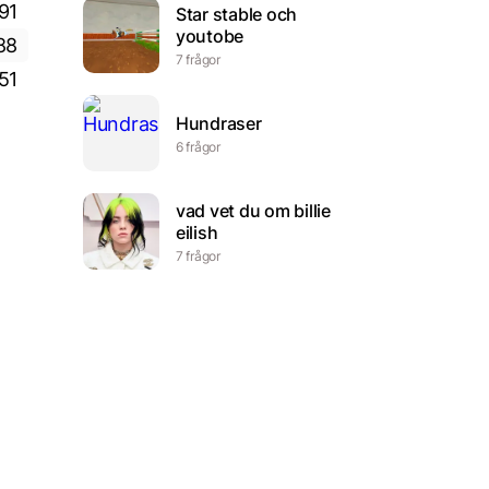
91
Star stable och
youtobe
88
7 frågor
51
Hundraser
6 frågor
vad vet du om billie
eilish
7 frågor
Modersmålsquiz
4 frågor
Textil slöjd
ågor
8 frågor