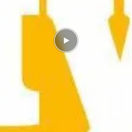
rätt
g
I highscorelistan hamnade du på plats
14/14