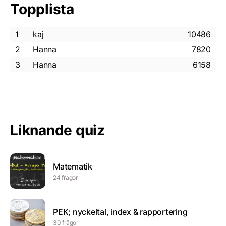
Topplista
1
kaj
10486
2
Hanna
7820
3
Hanna
6158
Liknande quiz
Matematik
24 frågor
PEK; nyckeltal, index & rapportering
30 frågor