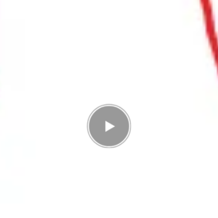
Antal rätt
0/12
Poäng
0
I highscorelistan hamnade du på plats
3/3