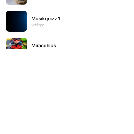
Musikquizz 1
9 frågor
Miraculous
8 frågor
Ramadan Quiz
10 frågor
Bibliotekets påsklovsquiz
10 frågor
LINGUISTICS PT 2
27 frågor