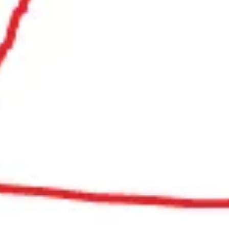
pappi
lappu
voileipä