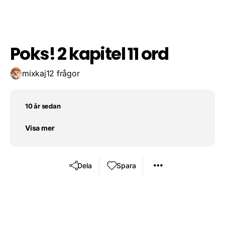
Spara resultat
Utmana en vän
traktori
Poks! 2 kapitel 11 ord
mixkaj
12 frågor
10 år sedan
Visa mer
Dela
Spara