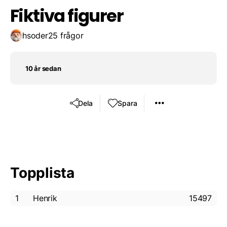
Fiktiva figurer
hsoder
25 frågor
10 år sedan
Dela
Spara
Topplista
1
Henrik
15497