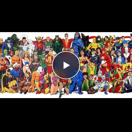
Antal rätt
0/25
Poäng
0
I highscorelistan hamnade du på plats
1/1