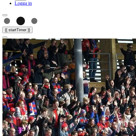
Logga in
{{ startTimer }}