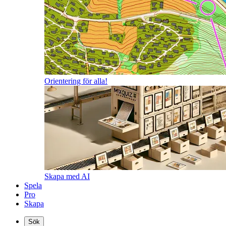
Orientering för alla!
Skapa med AI
Spela
Pro
Skapa
Sök