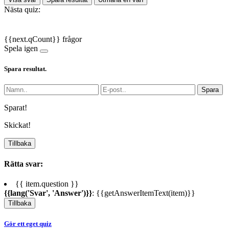
Nästa quiz:
{{next.qCount}} frågor
Spela igen
Spara resultat.
Spara
Sparat!
Skickat!
Tillbaka
Rätta svar:
{{ item.question }}
{{lang('Svar', 'Answer')}}
: {{getAnswerItemText(item)}}
Tillbaka
Gör ett eget quiz