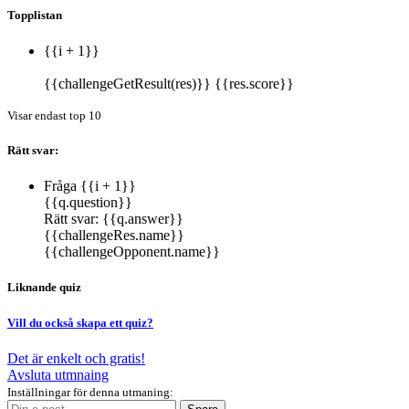
Topplistan
{{i + 1}}
{{challengeGetResult(res)}}
{{res.score}}
Visar endast top 10
Rätt svar:
Fråga {{i + 1}}
{{q.question}}
Rätt svar:
{{q.answer}}
{{challengeRes.name}}
{{challengeOpponent.name}}
Liknande quiz
Vill du också skapa ett quiz?
Det är enkelt och gratis!
Avsluta utmnaing
Inställningar för denna utmaning: