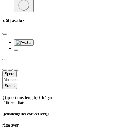
Välj avatar
Spara
Starta
{{questions.length}} frågor
Ditt resultat:
{{challengeRes.correctText}}
rätta svar.