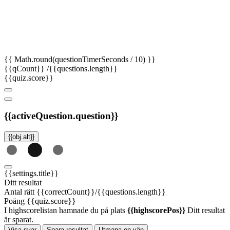
{{ Math.round(questionTimerSeconds / 10) }}
{{qCount}}
/{{questions.length}}
{{quiz.score}}
{{activeQuestion.question}}
{{obj.alt}}
{{settings.title}}
Ditt resultat
Antal rätt
{{correctCount}}/{{questions.length}}
Poäng
{{quiz.score}}
I highscorelistan hamnade du på plats
{{highscorePos}}
Ditt resultat
är sparat.
Visa svar
Spara resultat
Utmana en vän