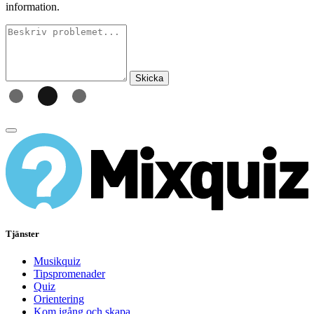
information.
Skicka
Tjänster
Musikquiz
Tipspromenader
Quiz
Orientering
Kom igång och skapa