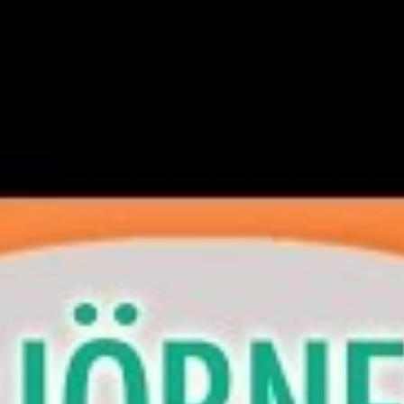
Pro
Skapa
 till Amira är här. Del 6.
tt resultat