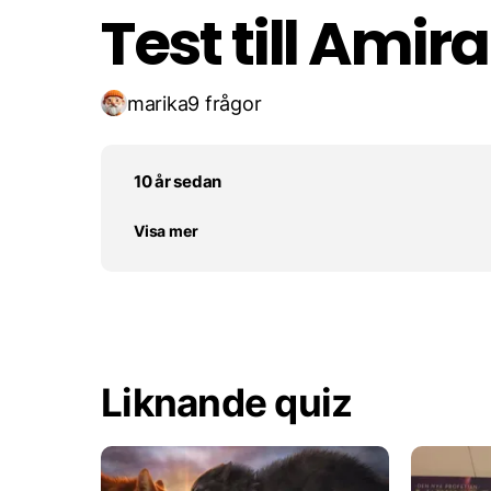
Test till Amira
marika
9 frågor
10 år sedan
Visa mer
Liknande quiz