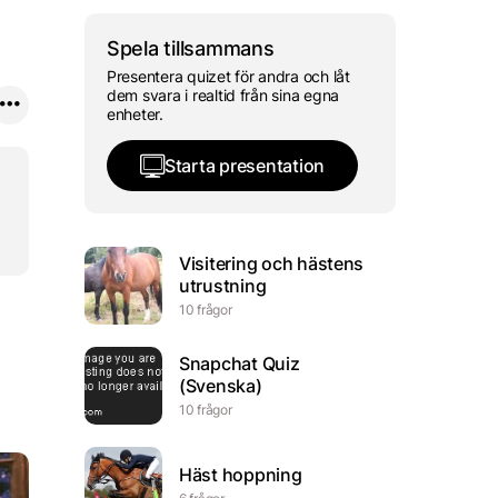
Spela tillsammans
Presentera quizet för andra och låt
dem svara i realtid från sina egna
enheter.
Starta presentation
Visitering och hästens
utrustning
10 frågor
Snapchat Quiz
(Svenska)
10 frågor
Häst hoppning