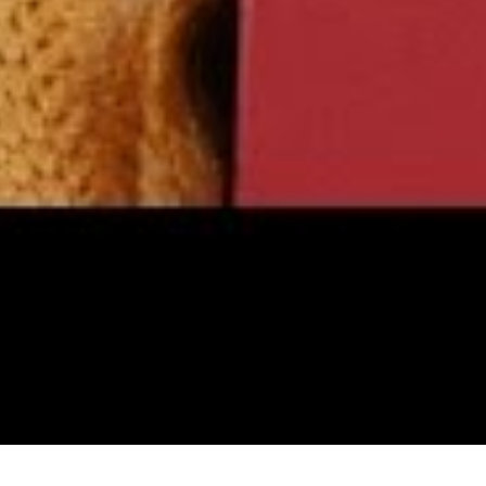
person vill ha kaffe.
son hoppar upp och ner.