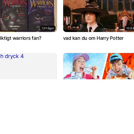
13 frågor
10 fr
riktigt warriors fan?
vad kan du om Harry Potter
19 frågor
3 fr
ryck 4
Roblox och youtuber quiz