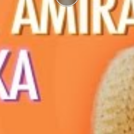
g
I highscorelistan hamnade du på plats
1