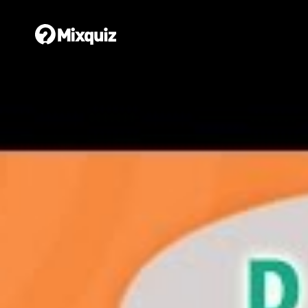
Tjänster
Spela
0
0
/9
0
Test
Di