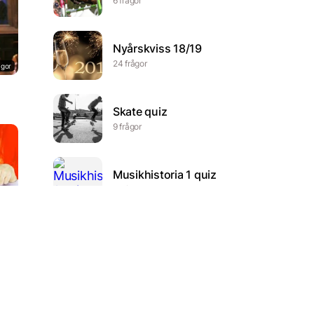
6 frågor
Nyårskviss 18/19
24 frågor
ågor
Skate quiz
9 frågor
Musikhistoria 1 quiz
5 frågor
ågor
The Bengal Tiger
10 frågor
Ideologier