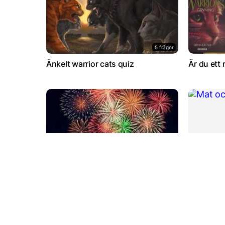
5 frågor
Änkelt warrior cats quiz
Är du ett 
14 frågor
Holbacks Nyårsquizz
Mat och d