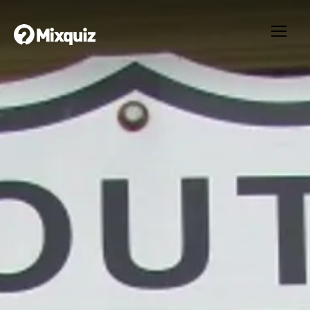
0
0
/10
0
Östertian om Nordamerika
Ditt resultat