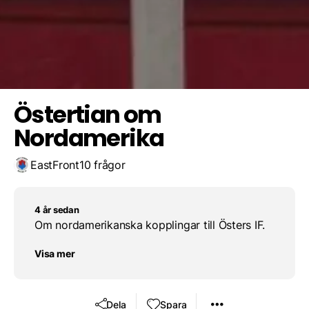
Dean James
Spara resultat
Utmana en vän
Delvin Christopher
Östertian om
Nordamerika
EastFront
10 frågor
4 år sedan
Om nordamerikanska kopplingar till Östers IF.
Visa mer
Dela
Spara