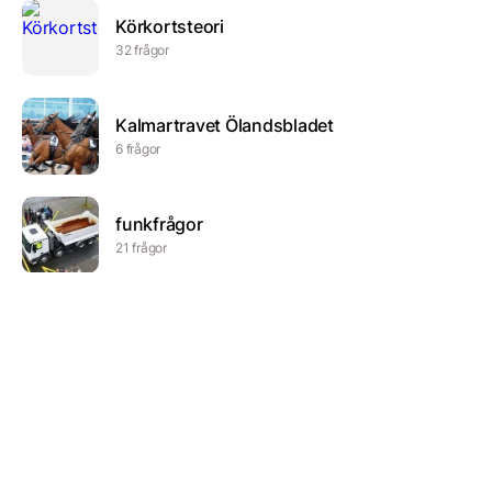
Körkortsteori
32 frågor
Kalmartravet Ölandsbladet
6 frågor
funkfrågor
21 frågor
Crvena Zvezda
19 frågor
Inledande trafik
74 frågor