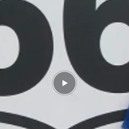
Antal rätt
0/10
Poäng
0
I highscorelistan hamnade du på plats
4/4