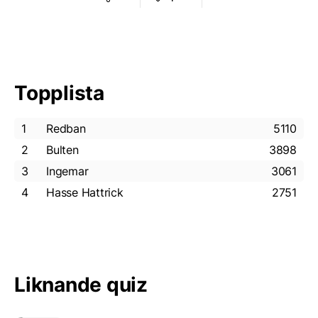
Topplista
1
Redban
5110
2
Bulten
3898
3
Ingemar
3061
4
Hasse Hattrick
2751
Liknande quiz