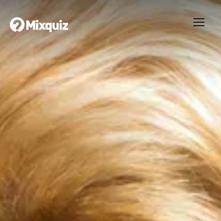
0
0
/7
Vad kan du om semester?
Ditt resultat