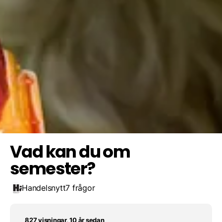
Ja, men bara så många dagar jag tjänat in
Nej, jag får bara semesterersättning i pengar
Ja, jag har rätt till 25 dagars obetald semester
Spara resultat
Utmana en vän
Nej, jag får vänta till nästa år
Vad kan du om
semester?
Handelsnytt
7 frågor
827 visningar, 10 år sedan