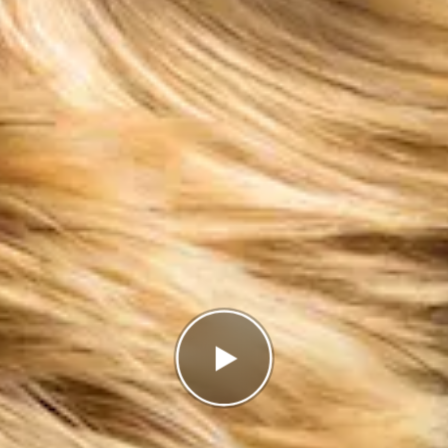
Antal rätt
0/7
Poäng
0
I highscorelistan hamnade du på plats
56/56