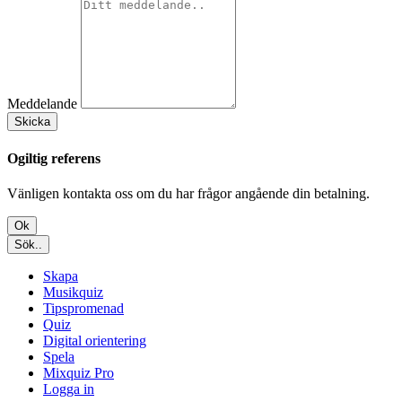
Meddelande
Skicka
Ogiltig referens
Vänligen kontakta oss om du har frågor angående din betalning.
Ok
Sök..
Skapa
Musikquiz
Tipspromenad
Quiz
Digital orientering
Spela
Mixquiz Pro
Logga in