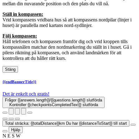
mellan din nuvarande position och den plats du vill nå.
Ställ in kompassen:
Vrid kompassens vridbara hus så att kompassens nordpilar (linjer i
huset) är parallella med kartans nord-sydlinjer.
Följ kompassen:
Håll telefonen och kompassen framför dig och vrid kroppen tills
kompassnålen matchar den nordmarkering du ställt in i huset. Gå i
pilens riktning på kompassen, och använd landmärken för att
kontrollera att du håller rätt kurs.
Stäng
{{endBannerTitle}}
Det är enkelt och gratis!
Frågor
{{answers.length}}
/{{questions.length}}
slutförda
Kontroller
{{checkpointsCompletedText}}
slutförda
Total sträcka:
{{totalDistance}}km
Du har
{{distanceToStart}}
till start
Hjälp
N
E
S
W