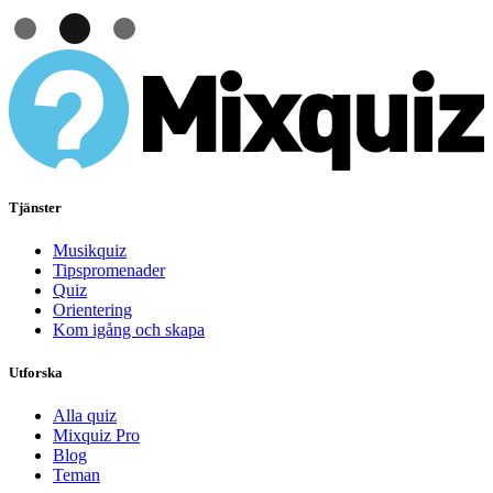
Tjänster
Musikquiz
Tipspromenader
Quiz
Orientering
Kom igång och skapa
Utforska
Alla quiz
Mixquiz Pro
Blog
Teman