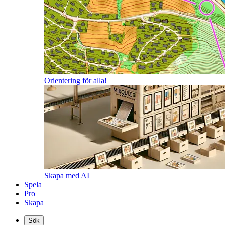
Orientering för alla!
Skapa med AI
Spela
Pro
Skapa
Sök