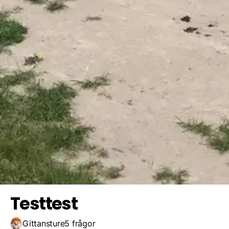
Blå - gul
Röd - gul
Blå - vit
Spara resultat
Utmana en vän
Röd - vit
Testtest
Gittansture
5 frågor