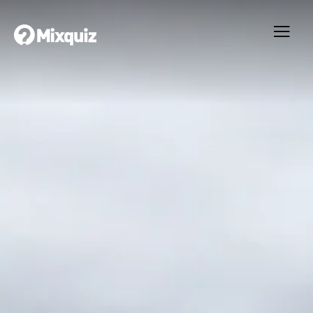
0
0
/5
0
Testtest
Ditt resultat