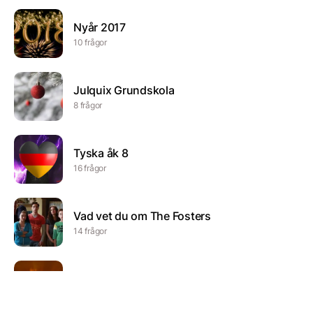
Nyår 2017
10 frågor
Julquix Grundskola
8 frågor
Tyska åk 8
16 frågor
Vad vet du om The Fosters
14 frågor
Fredagstipset
16 frågor