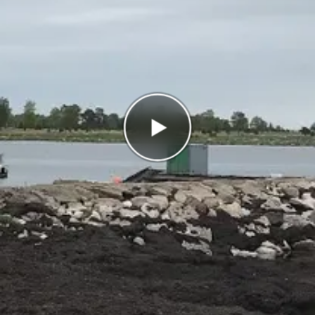
Antal rätt
0/5
Poäng
0
I highscorelistan hamnade du på plats
1