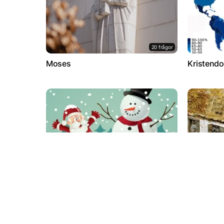
20 frågor
Moses
Kristendo
12 frågor
Hur bra koll har du på julen?
Industriel