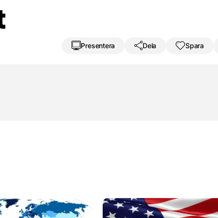
t
Presentera
Dela
Spara