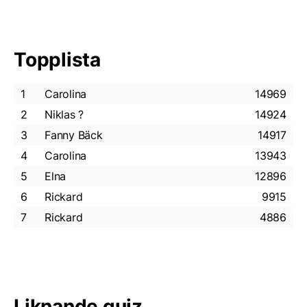
Topplista
1
Carolina
14969
2
Niklas ?
14924
3
Fanny Bäck
14917
4
Carolina
13943
5
Elna
12896
6
Rickard
9915
7
Rickard
4886
Liknande quiz