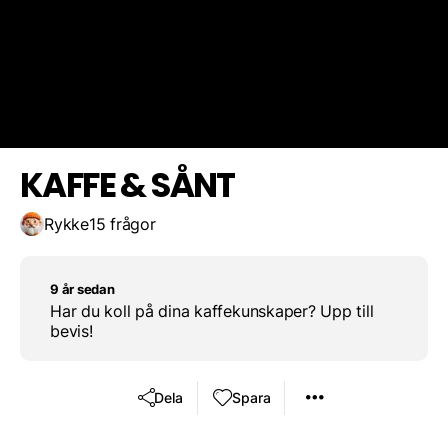
Jordig, mörk
Len, Friskt
Spara resultat
Utmana en vän
Mellanrost
KAFFE & SÅNT
Rykke
15 frågor
9 år sedan
Har du koll på dina kaffekunskaper? Upp till
bevis!
Dela
Spara