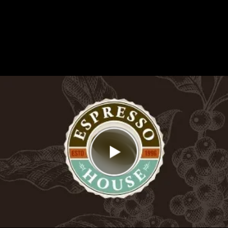
Antal rätt
0/15
Poäng
0
I highscorelistan hamnade du på plats
7/7