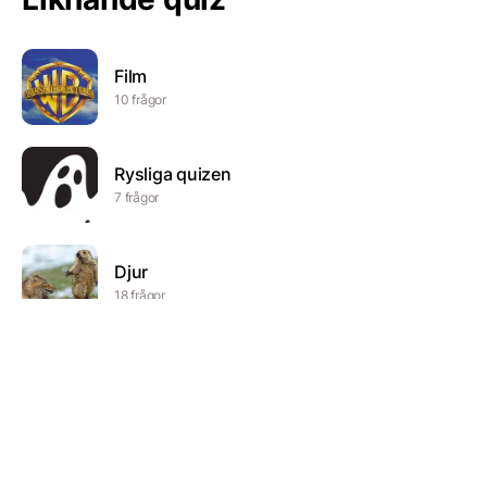
Film
10 frågor
Rysliga quizen
7 frågor
Djur
18 frågor
The Handmaid’s tale
7 frågor
Sant eller Falskt om Polisen