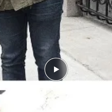
Antal rätt
0/3
Poäng
0
I highscorelistan hamnade du på plats
2/2