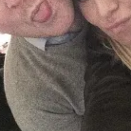
90km
110km