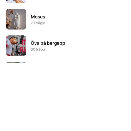
Moses
20 frågor
Öva på bergepp
30 frågor
Amerikanska revolutionen
42 frågor
Vikingatiden
23 frågor
E N K L A C H R I S T M A S Q U I Z ♡
15 frågor