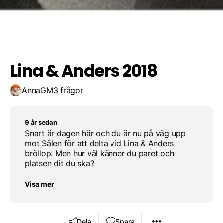
100km
Spara resultat
Utmana en vän
80km
Lina & Anders 2018
AnnaGM
3 frågor
9 år sedan
Snart är dagen här och du är nu på väg upp
mot Sälen för att delta vid Lina & Anders
bröllop. Men hur väl känner du paret och
platsen dit du ska?
Visa mer
Dela
Spara