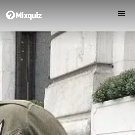
0
0
/3
0
Lina &amp; Anders 2018
Ditt resultat