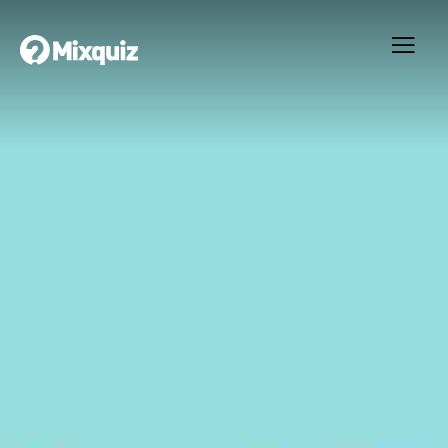
0
0
/3
0
Chinese characters
Ditt resultat