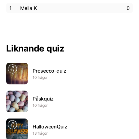
1
Meila K
0
Liknande quiz
Prosecco-quiz
10 frågor
Påskquiz
10 frågor
HalloweenQuiz
13 frågor