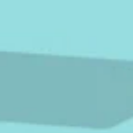
.
.
She is very clever T? h?n c?ngmíng
Spara resultat
Utmana en vän
.