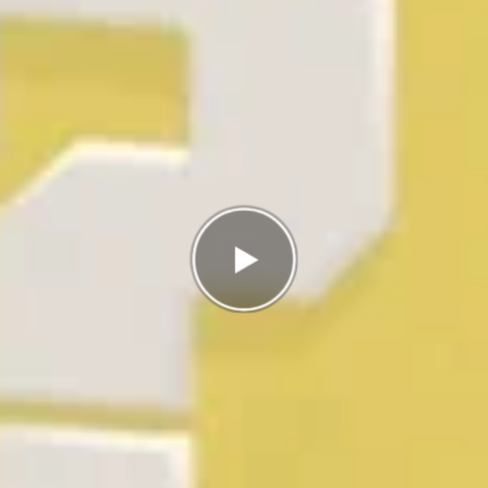
Antal rätt
0/3
Poäng
0
I highscorelistan hamnade du på plats
1/1