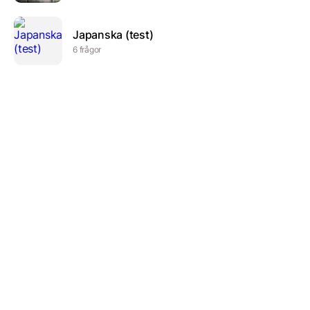
Japanska (test)
6 frågor
Vad kan du?
7 frågor
Ord om litteratur
7 frågor
Accents
20 frågor
Diabetes
8 frågor