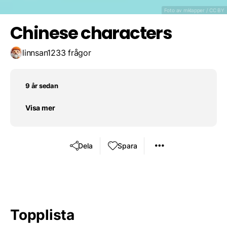
Foto
av mklapper /
CC BY
Chinese characters
linnsan123
3 frågor
9 år sedan
Visa mer
Dela
Spara
Topplista