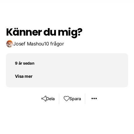
Spara resultat
Utmana en vän
Tryffelmajo
Känner du mig?
Josef Mashou
10 frågor
9 år sedan
Visa mer
Dela
Spara