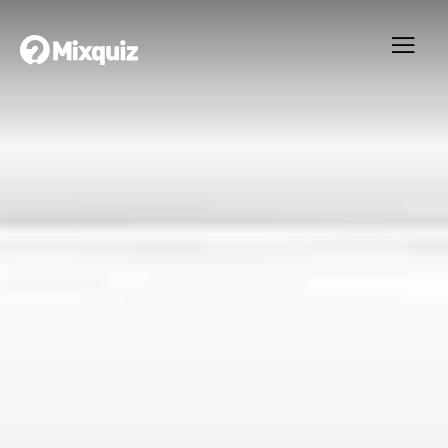
0
0
/10
0
Känner du mig?
Ditt resultat