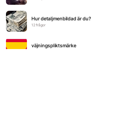
Hur detaljmenbildad är du?
12 frågor
väjningspliktsmärke
8 frågor
Hur mycket vet du om Garrys mod
4 frågor
Julquiz Hållbarhet 2021
10 frågor
Roblox
5 frågor