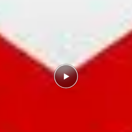
Antal rätt
0/10
Poäng
0
I highscorelistan hamnade du på plats
3/3