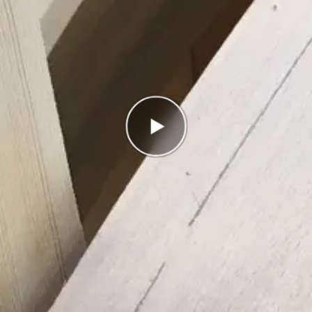
Antal rätt
0/11
Poäng
0
I highscorelistan hamnade du på plats
1