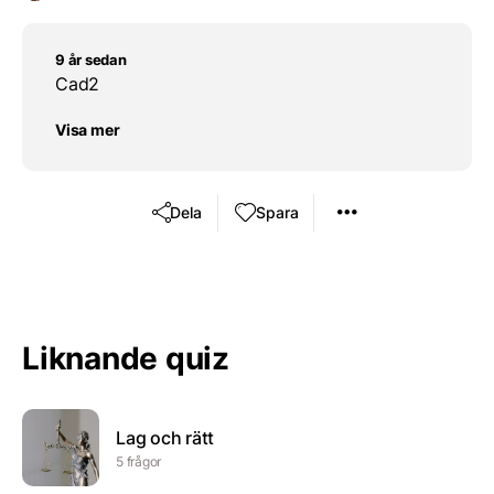
9 år sedan
Cad2
Visa mer
Dela
Spara
Liknande quiz
Lag och rätt
5 frågor