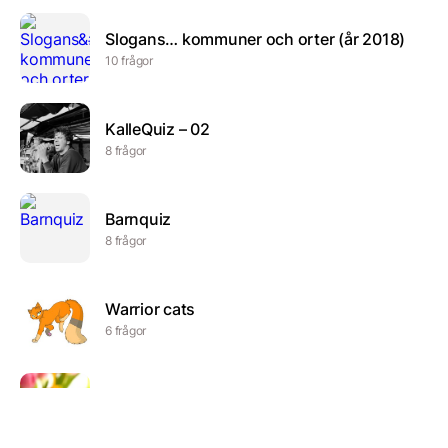
Slogans… kommuner och orter (år 2018)
10 frågor
KalleQuiz – 02
8 frågor
Barnquiz
8 frågor
Warrior cats
6 frågor
Påsk-quiz FHV
7 frågor