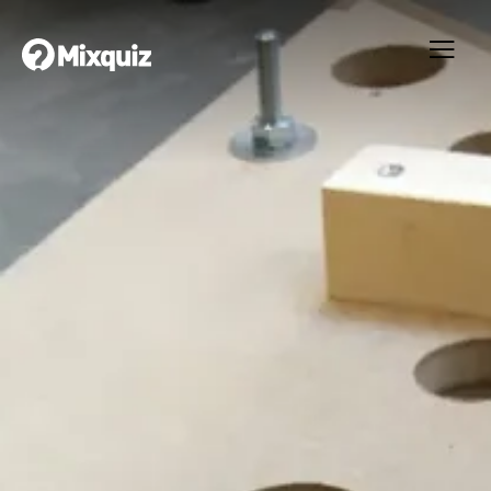
0
0
/11
0
Cad2
Ditt resultat