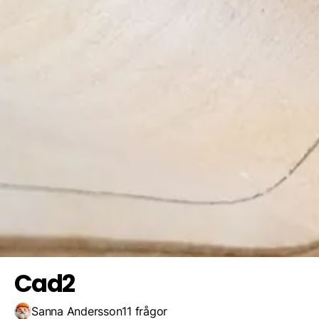
Gulaktig, transparent, härdplast,svag av uv
Vitgrå, gräv, hård, flexibel
Bindemedel/stärkelse, billigt, återvinns, sträv, porös, färg
Spara resultat
Utmana en vän
Termoplast, hård, randig yta, färg, elastisk
Cad2
Sanna Andersson
11 frågor