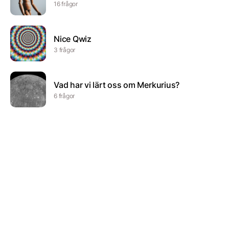
16 frågor
Nice Qwiz
3 frågor
Vad har vi lärt oss om Merkurius?
6 frågor
Sommaravslutning – QUIZ
6 frågor
Alice och Sveas kuliga kviss
20 frågor
Sveriges nationaldag