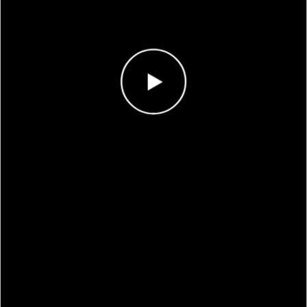
Antal rätt
0/1
Poäng
0
I highscorelistan hamnade du på plats
1