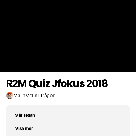
Sundbyberg
Solna Strand
Kista
Spara resultat
Utmana en vän
Södermalm
R2M Quiz Jfokus 2018
MalinMolin
1 frågor
9 år sedan
Visa mer