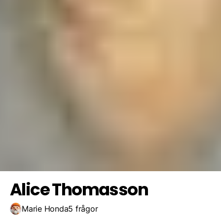
Filippa och Bea och Milly
Amanda och Lilly
Ebba och Lisa
Spara resultat
Utmana en vän
Isabella och Bubbilisha
Alice Thomasson
Marie Honda
5 frågor