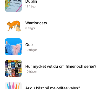
Dublin
11 frågor
Warrior cats
6 frågor
Quiz
10 frågor
Hur mycket vet du om filmer och serier?
10 frågor
Är du bäst på melodifesivalen?
9 frågor