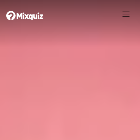
0
0
/5
0
Alice Thomasson
Ditt resultat