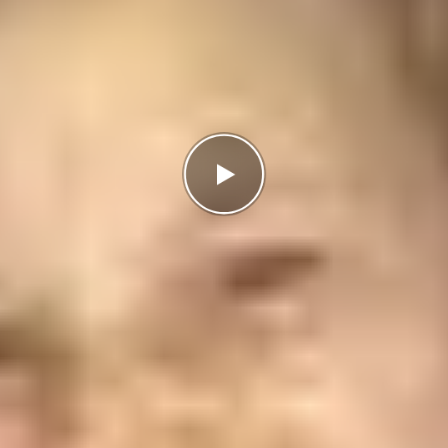
Antal rätt
0/5
Poäng
0
I highscorelistan hamnade du på plats
1