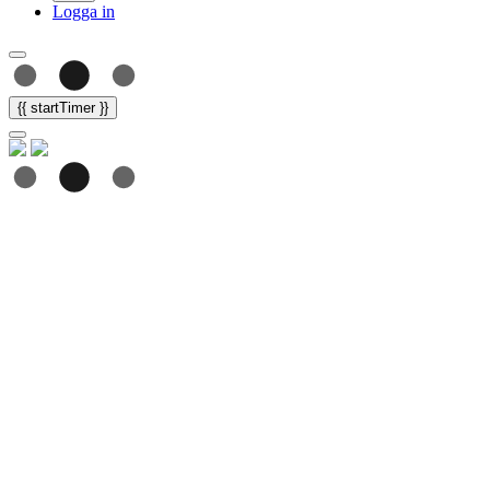
Logga in
{{ startTimer }}