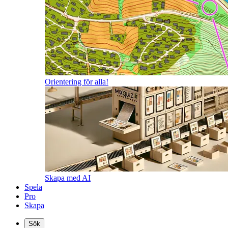
Orientering för alla!
Skapa med AI
Spela
Pro
Skapa
Sök