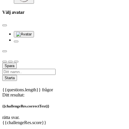
Välj avatar
Spara
Starta
{{questions.length}} frågor
Ditt resultat:
{{challengeRes.correctText}}
rätta svar.
{{challengeRes.score}}