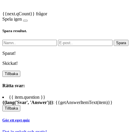
{{next.qCount}} frågor
Spela igen
Spara resultat.
Spara
Sparat!
Skickat!
Tillbaka
Rätta svar:
{{ item.question }}
{{lang('Svar', 'Answer')}}
: {{getAnswerItemText(item)}}
Tillbaka
Gör ett eget quiz
Det är enkelt och gratis!