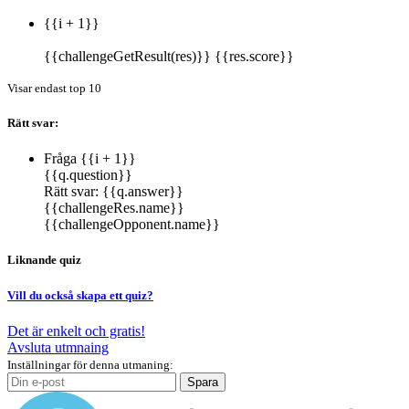
{{i + 1}}
{{challengeGetResult(res)}}
{{res.score}}
Visar endast top 10
Rätt svar:
Fråga {{i + 1}}
{{q.question}}
Rätt svar:
{{q.answer}}
{{challengeRes.name}}
{{challengeOpponent.name}}
Liknande quiz
Vill du också skapa ett quiz?
Det är enkelt och gratis!
Avsluta utmnaing
Inställningar för denna utmaning:
Spara