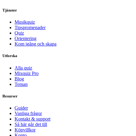
Tjänster
Musikquiz
Tipspromenader
Quiz
Orientering
Kom igång och skapa
Utforska
Alla quiz
Mixquiz Pro
Blog
Teman
Resurser
Guider
Vanliga frågor
Kontakt & support
Så här går det till
Köpvillkor
Konto