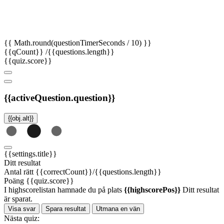
{{ Math.round(questionTimerSeconds / 10) }}
{{qCount}}
/{{questions.length}}
{{quiz.score}}
{{activeQuestion.question}}
{{obj.alt}}
{{settings.title}}
Ditt resultat
Antal rätt
{{correctCount}}/{{questions.length}}
Poäng
{{quiz.score}}
I highscorelistan hamnade du på plats
{{highscorePos}}
Ditt resultat
är sparat.
Visa svar
Spara resultat
Utmana en vän
Nästa quiz: