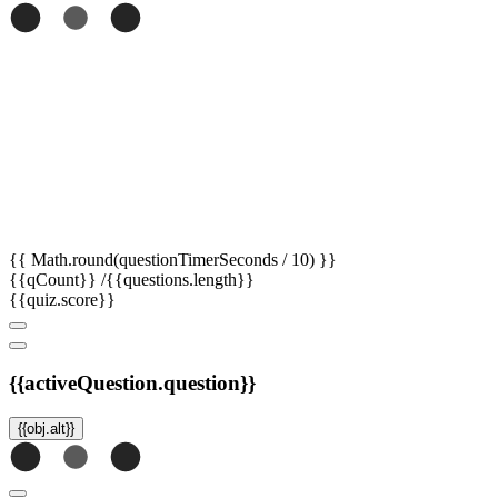
{{ Math.round(questionTimerSeconds / 10) }}
{{qCount}}
/{{questions.length}}
{{quiz.score}}
{{activeQuestion.question}}
{{obj.alt}}