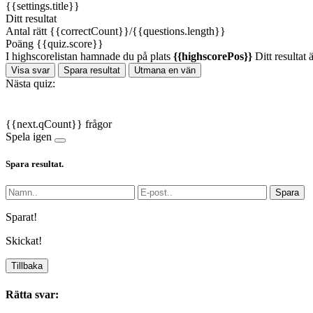
{{settings.title}}
Ditt resultat
Antal rätt
{{correctCount}}/{{questions.length}}
Poäng
{{quiz.score}}
I highscorelistan hamnade du på plats
{{highscorePos}}
Ditt resultat 
Visa svar
Spara resultat
Utmana en vän
Nästa quiz:
{{next.qCount}} frågor
Spela igen
Spara resultat.
Spara
Sparat!
Skickat!
Tillbaka
Rätta svar: