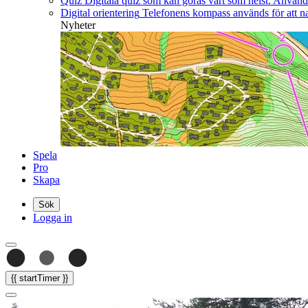
Quiz
Digitala quiz som kan göras vart som helst. Använd b
Digital orientering
Telefonens kompass används för att nav
Nyheter
Spela
Pro
Skapa
Sök
Logga in
{{ startTimer }}