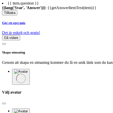
{{ item.question }}
{{lang('Svar', 'Answer')}}
: {{getAnswerItemText(item)}}
Tillbaka
Gör ett eget quiz
Det är enkelt och gratis!
Gå vidare
Skapa utmaning
Genom att skapa en utmaning kommer du få en unik länk som du kan skic
Välj avatar