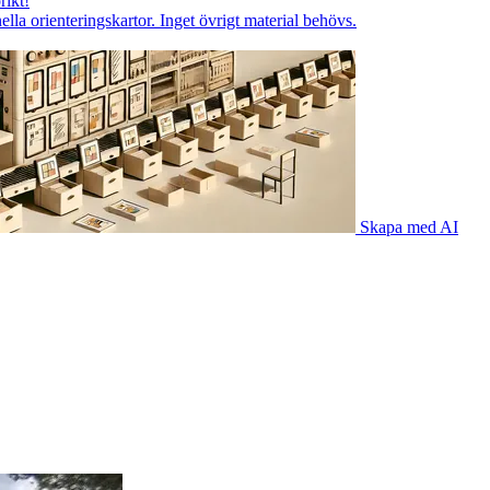
rikt!
lla orienteringskartor. Inget övrigt material behövs.
Skapa med AI