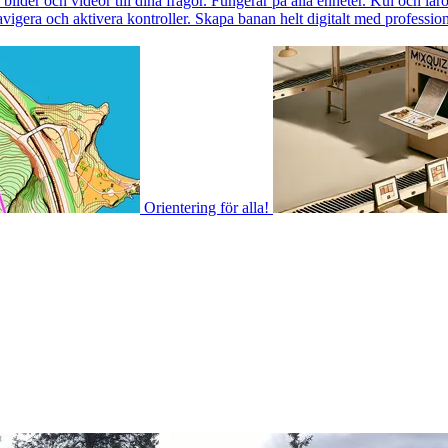
ilder och videor till dina frågor. Fungerar på alla enheter. Kul och läro
igera och aktivera kontroller. Skapa banan helt digitalt med professione
Orientering för alla!