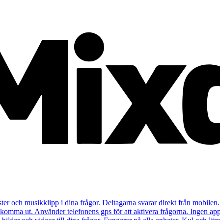
ister och musikklipp i dina frågor. Deltagarna svarar direkt från mobilen.
t komma ut. Använder telefonens gps för att aktivera frågorna. Ingen app 