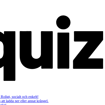
 Roligt, socialt och enkelt!
att ladda ner eller annat krångel.