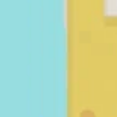
Antal 
Poän