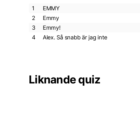
1
EMMY
2
Emmy
3
Emmy!
4
Alex. Så snabb är jag inte
Liknande quiz
5 frågor