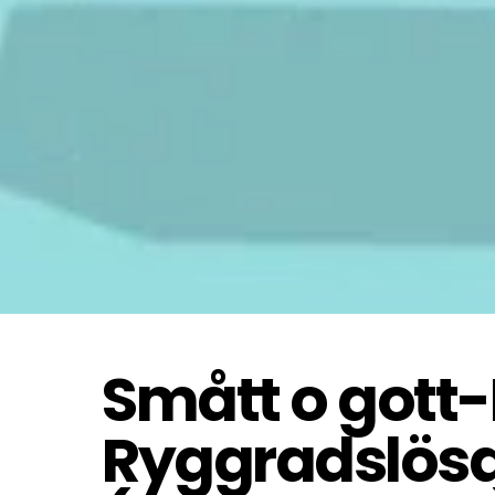
Stam Rotifera, hj
Stam Porifera, sv
Smått o gott
Ryggradslösa