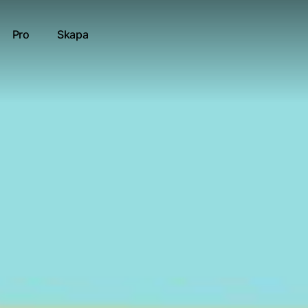
Pro
Skapa
tt o gott-Blandade Ryggradslösa djur (evertebrater)
tt resultat