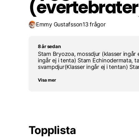
(evertebrater
Emmy Gustafsson
13 frågor
8 år sedan
Stam Bryozoa, mossdjur (klasser ingår e
ingår ej i tenta) Stam Echinodermata, t
svampdjur(Klasser ingår ej i tentan) Sta
Visa mer
Topplista