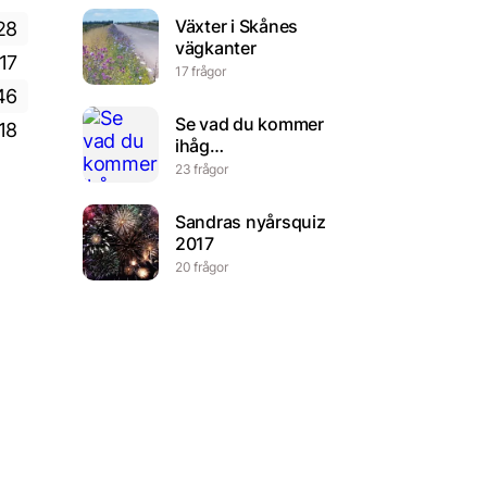
Växter i Skånes
28
vägkanter
17
17 frågor
46
Se vad du kommer
18
ihåg…
23 frågor
Sandras nyårsquiz
2017
20 frågor
Muzik..
10 frågor
Fasta och rörliga
kostnader
7 frågor
ågor