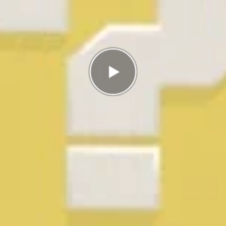
rätt
g
I highscorelistan hamnade du på plats
4/4