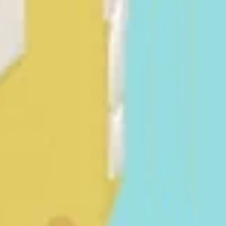
0/13
0