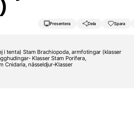
)
Presentera
Dela
Spara
j i tenta) Stam Brachiopoda, armfotingar (klasser
agghudingar- Klasser Stam Porifera,
m Cnidaria, nässeldjur-Klasser