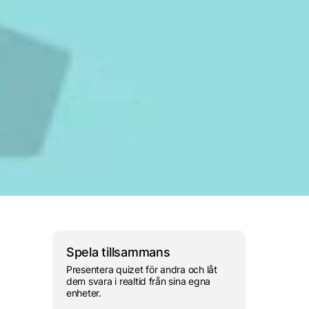
 nässeldjur Klass Anthozoa,
koralldjur
nässeldjur Klass Scyphozoa,
maneter
Spela tillsammans
Presentera quizet för andra och låt
dem svara i realtid från sina egna
enheter.