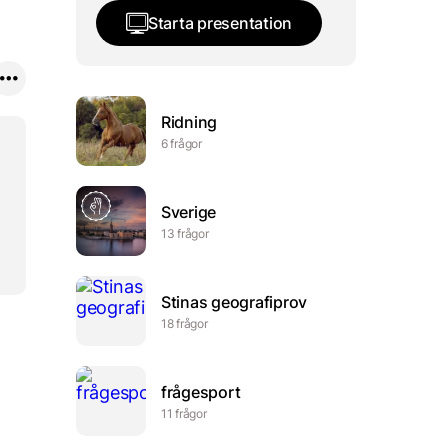
Starta presentation
Ridning
6 frågor
Sverige
13 frågor
Stinas geografiprov
18 frågor
frågesport
11 frågor