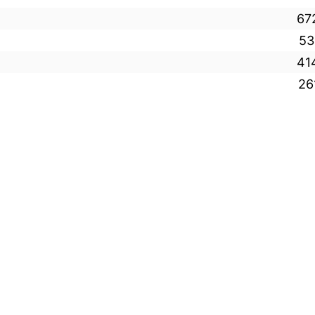
67
53
41
26
15 frågor
10 fr