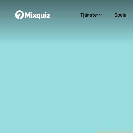
Tjänster
Spela
0
0
/13
0
Små
Di