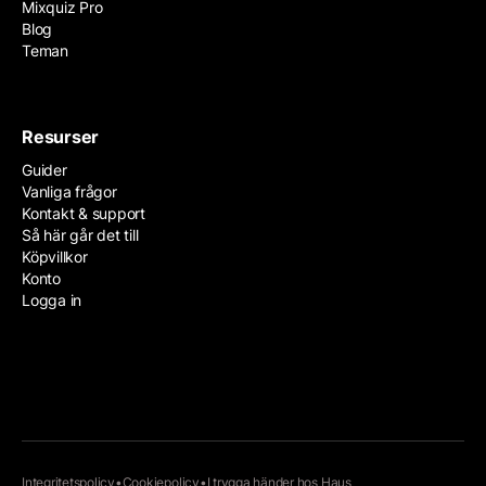
Mixquiz Pro
Blog
Teman
Resurser
Guider
Vanliga frågor
Kontakt & support
Så här går det till
Köpvillkor
Konto
Logga in
Integritetspolicy
•
Cookiepolicy
•
I trygga händer hos
Haus