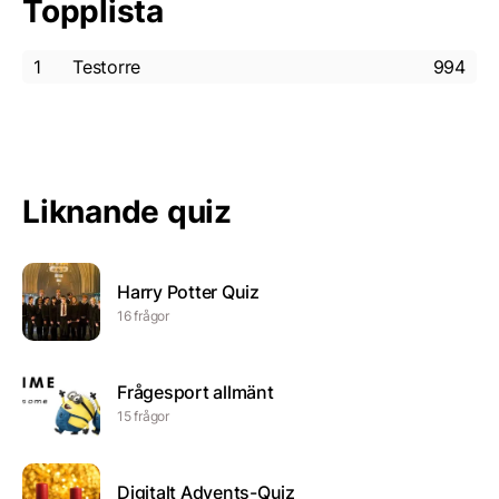
Topplista
1
Testorre
994
Liknande quiz
Harry Potter Quiz
16 frågor
Frågesport allmänt
15 frågor
Digitalt Advents-Quiz