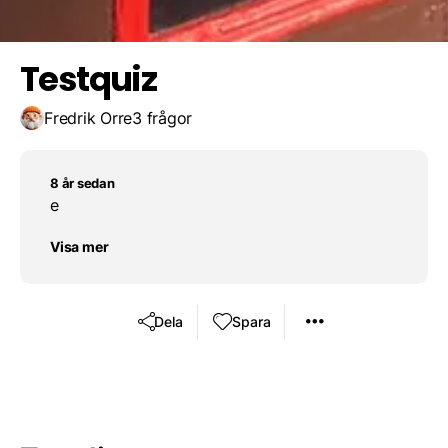
Pelle
Testquiz
Fredrik Orre
3 frågor
8 år sedan
e
Visa mer
Dela
Spara