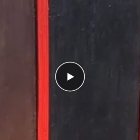
Antal rätt
0/3
Poäng
0
I highscorelistan hamnade du på plats
1/1