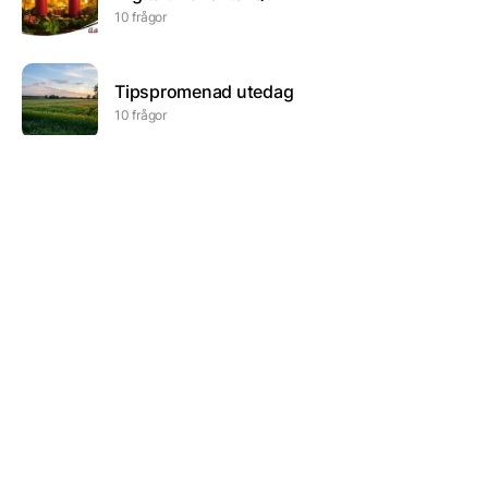
10 frågor
Tipspromenad utedag
10 frågor
Första steget
20 frågor
JulQuiz
21 frågor
Allmänbildning
21 frågor
Riksdag – Regering