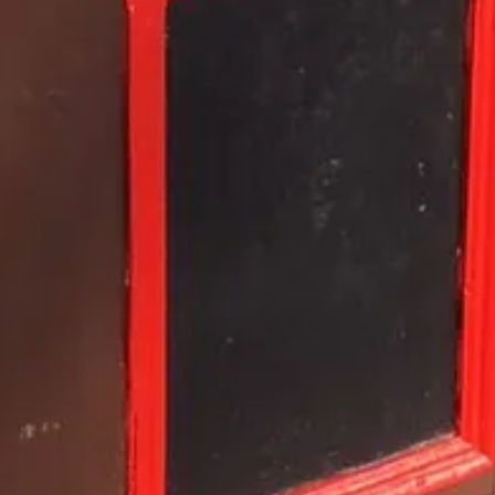
Adam
Fritte
Nisse
Spara resultat
Utmana en vän