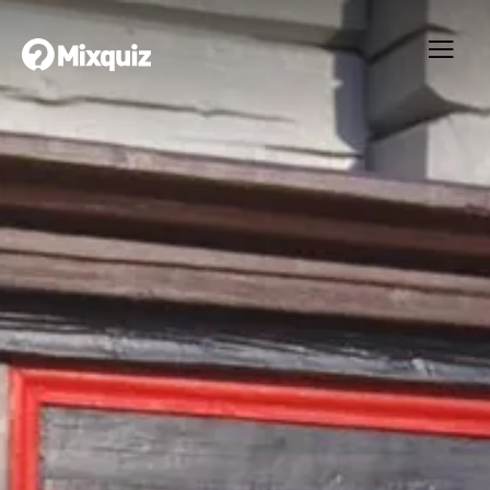
0
0
/3
Testquiz
Ditt resultat