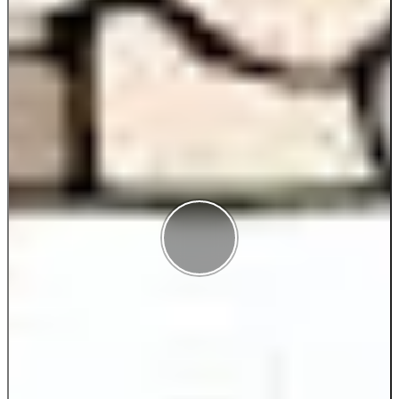
Antal rätt
{{correctCount}}/{{questions.length}}
Poäng
{{quiz.score}}
I highscorelistan hamnade du på plats
{{highscorePos}}
Ditt resultat är sparat.