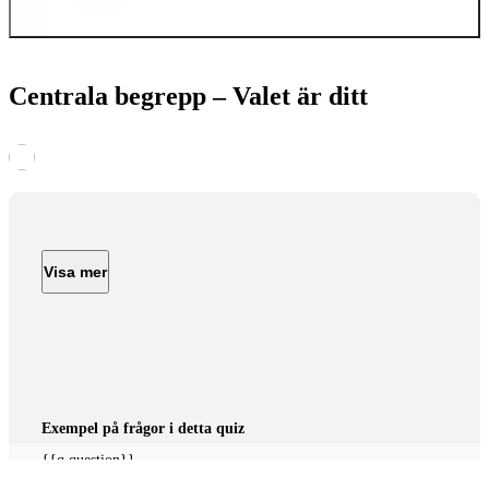
{{obj.alt}}
Centrala begrepp – Valet är ditt
Visa mer
Exempel på frågor i detta quiz
{{q.question}}