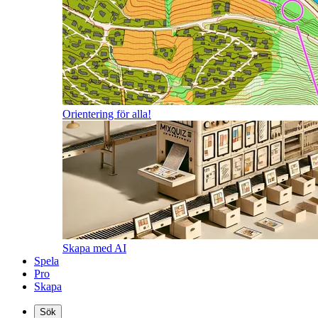
Orientering för alla!
Skapa med AI
Spela
Pro
Skapa
Sök