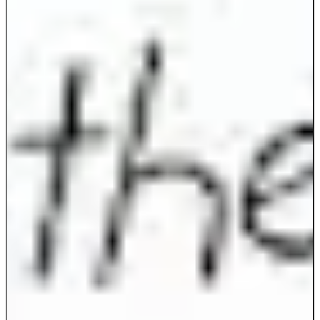
Visa svar
Spara resultat
Utmana en vän
Spara resultat.
Spara
Tillbaka
Rätta svar: