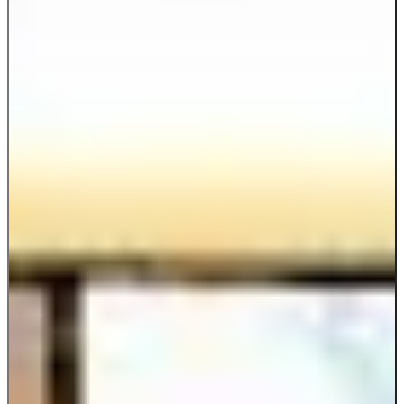
{{ item.question }}
{{lang('Svar', 'Answer')}}
: {{getAnswerItemText(item)}}
Tillbaka