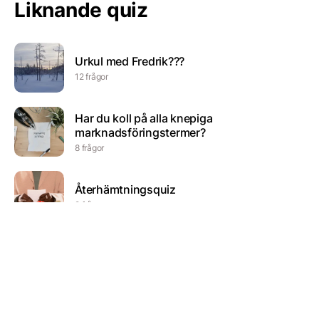
Liknande quiz
Urkul med Fredrik???
12 frågor
Har du koll på alla knepiga
marknadsföringstermer?
8 frågor
Återhämtningsquiz
9 frågor
Warrior cats (serie ett två och tre)
5 frågor
Frågesport allmänt