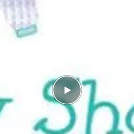
Antal rätt
0/14
Poäng
0
I highscorelistan hamnade du på plats
7/7