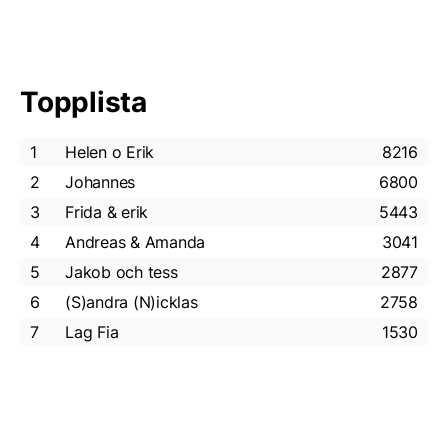
Topplista
1
Helen o Erik
8216
2
Johannes
6800
3
Frida & erik
5443
4
Andreas & Amanda
3041
5
Jakob och tess
2877
6
(S)andra (N)icklas
2758
7
Lag Fia
1530