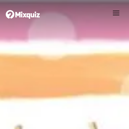
0
0
/14
0
Idas Baby Shower
Ditt resultat