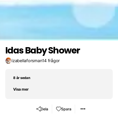
5-8 minuter
1-2 minuter
Spara resultat
Utmana en vän
9-10 minuter
Idas Baby Shower
izabellaforsman
14 frågor
8 år sedan
Visa mer
Dela
Spara