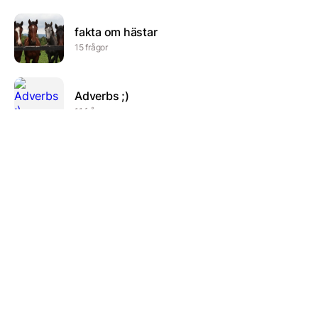
fakta om hästar
15 frågor
Adverbs ;)
11 frågor
SECO
50 frågor
Naturkunskap
10 frågor
Frans trädgårds-frågesport
6 frågor