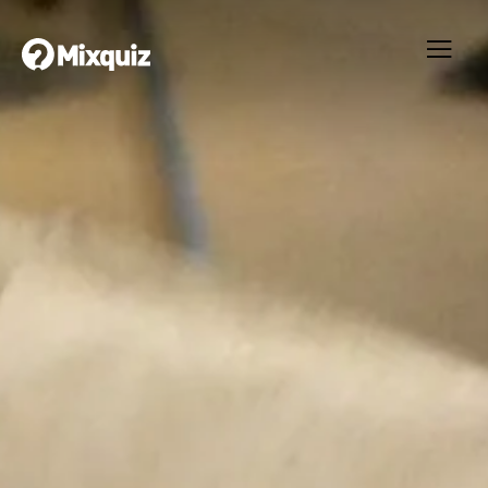
0
0
/8
0
Medicin
Ditt resultat