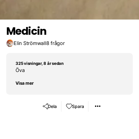
Spara resultat
Utmana en vän
Gallstensbesvär
Medicin
Elin Strömwall
8 frågor
325 visningar, 8 år sedan
Öva
Visa mer
Dela
Spara