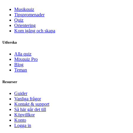
Musikquiz
Tipspromenader
Quiz
Orientering
Kom igång och skapa
Utforska
Alla quiz
Mixquiz Pro
Blog
Teman
Resurser
Guider
Vanliga frågor
Kontakt & support
Så här går det till
Köpvillkor
Konto
Logga in