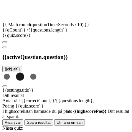
{{ Math.round(questionTimerSeconds / 10) }}
{{qCount}}
/{{questions.length}}
{{quiz.score}}
{{activeQuestion.question}}
{{obj.alt}}
{{settings.title}}
Ditt resultat
Antal rätt
{{correctCount}}/{{questions.length}}
Poäng
{{quiz.score}}
I highscorelistan hamnade du på plats
{{highscorePos}}
Ditt resultat
är sparat.
Visa svar
Spara resultat
Utmana en vän
Nästa quiz: