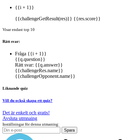
{{i + 1}}
{{challengeGetResult(res)}}
{{res.score}}
Visar endast top 10
Rätt svar:
Fråga {{i + 1}}
{{q.question}}
Rätt svar:
{{q.answer}}
{{challengeRes.name}}
{{challengeOpponent.name}}
Liknande quiz
Vill du också skapa ett quiz?
Det är enkelt och gratis!
Avsluta utmnaing
Inställningar för denna utmaning:
Spara