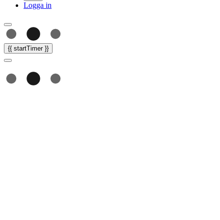
Logga in
{{ startTimer }}