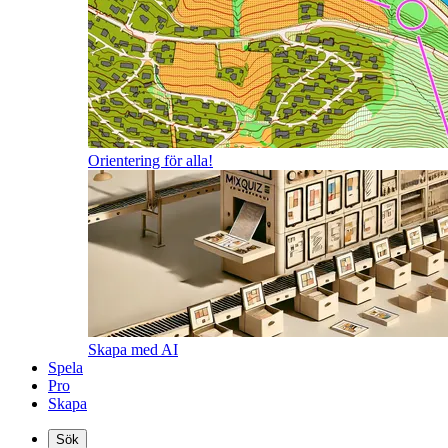
Orientering för alla!
Skapa med AI
Spela
Pro
Skapa
Sök