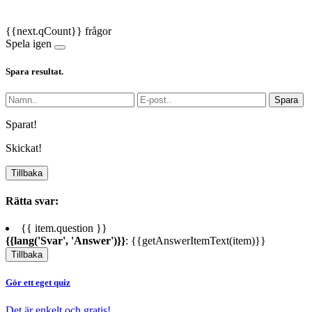
{{next.qCount}} frågor
Spela igen
Spara resultat.
Spara
Sparat!
Skickat!
Tillbaka
Rätta svar:
{{ item.question }}
{{lang('Svar', 'Answer')}}
: {{getAnswerItemText(item)}}
Tillbaka
Gör ett eget quiz
Det är enkelt och gratis!