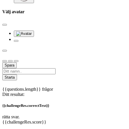
Välj avatar
Spara
Starta
{{questions.length}} frågor
Ditt resultat:
{{challengeRes.correctText}}
rätta svar.
{{challengeRes.score}}